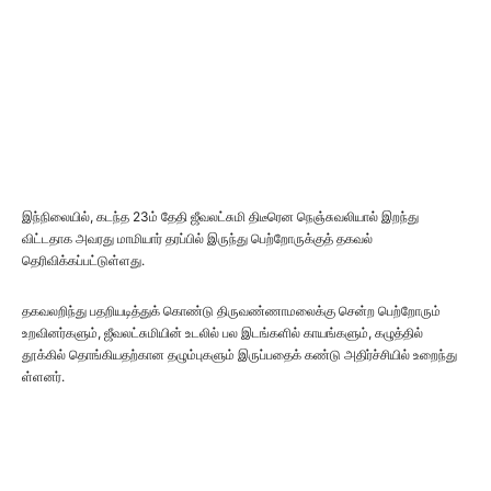
இந்நிலையில், கடந்த 23ம் தேதி ஜீவலட்சுமி திடீரென நெஞ்சுவலியால் இறந்து
விட்டதாக அவரது மாமியார் தரப்பில் இருந்து பெற்றோருக்குத் தகவல்
தெரிவிக்கப்பட்டுள்ளது.
தகவலறிந்து பதறியடித்துக் கொண்டு திருவண்ணாமலைக்கு சென்ற பெற்றோரும்
உறவினர்களும், ஜீவலட்சுமியின் உடலில் பல இடங்களில் காயங்களும், கழுத்தில்
தூக்கில் தொங்கியதற்கான தழும்புகளும் இருப்பதைக் கண்டு அதிர்ச்சியில் உறைந்து
ள்ளனர்.