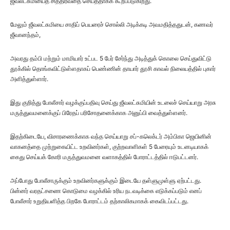
ஜீவலட்சுமியைத் சித்திரவதை செய்ததாகக் கூறப்படுகிறது.
மேலும் ஜீவலட்சுமியை சாதிப் பெயரைச் சொல்லி அடிக்கடி அவமதித்ததுடன், கணவர்
ஜீவானந்தம்,
அவரது தம்பி மற்றும் மாமியார் உட்பட 5 பேர் சேர்ந்து அடித்துக் கொலை செய்துவிட்டு
தூக்கில் தொங்கவிட்டுள்ளதாகப் பெண்ணின் தாயார் தூசி காவல் நிலையத்தில் புகார்
அளித்துள்ளார்.
இது குறித்து போலீசார் வழக்குப்பதிவு செய்து ஜீவலட்சுமியின் உடலைச் செய்யாறு அரசு
மருத்துவமனைக்குப் பிரேதப் பரிசோதனைக்காக அனுப்பி வைத்துள்ளனர்.
இதற்கிடையே, விசாரணைக்காக வந்த செய்யாறு சப்-கலெக்டர் அம்பிகா ஜெயினின்
வாகனத்தை முற்றுகையிட்ட உறவினர்கள், குற்றவாளிகள் 5 பேரையும் உடனடியாகக்
கைது செய்யக் கோரி மருத்துவமனை வளாகத்தில் போராட்டத்தில் ஈடுபட்டனர்.
அப்போது போலீசாருக்கும் உறவினர்களுக்கும் இடையே தள்ளுமுள்ளு ஏற்பட்டது.
பின்னர் வரதட்சணை கொடுமை வழக்கில் உரிய நடவடிக்கை எடுக்கப்படும் எனப்
போலீசார் உறுதியளித்த பிறகே போராட்டம் தற்காலிகமாகக் கைவிடப்பட்டது.