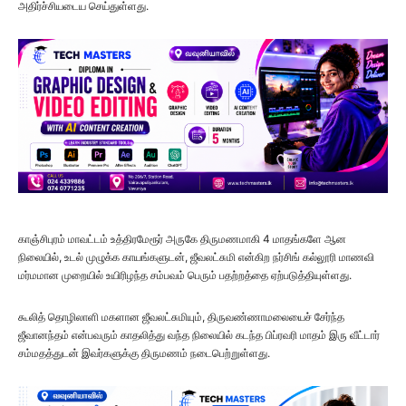
அதிர்ச்சியடைய செய்துள்ளது.
காஞ்சிபுரம் மாவட்டம் உத்திரமேரூர் அருகே திருமணமாகி 4 மாதங்களே ஆன
நிலையில், உடல் முழுக்க காயங்களுடன், ஜீவலட்சுமி என்கிற நர்சிங் கல்லூரி மாணவி
மர்மமான முறையில் உயிரிழந்த சம்பவம் பெரும் பதற்றத்தை ஏற்படுத்தியுள்ளது.
கூலித் தொழிலாளி மகளான ஜீவலட்சுமியும், திருவண்ணாமலையைச் சேர்ந்த
ஜீவானந்தம் என்பவரும் காதலித்து வந்த நிலையில் கடந்த பிப்ரவரி மாதம் இரு வீட்டார்
சம்மதத்துடன் இவர்களுக்கு திருமணம் நடைபெற்றுள்ளது.