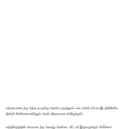
படுகாயமடைந்த அந்த நபருக்கு அவசர மருத்துவப் படையினர் சம்பவ இடத்திலேயே
தீவிரச் சிகிச்சையளித்தும் அவர் பரிதாபமாக உயிரிழந்தார்.
கத்திக்குத்தில் காயமடைந்த அவரது அண்டை வீட்டார் இருவருக்கும் சிகிச்சை