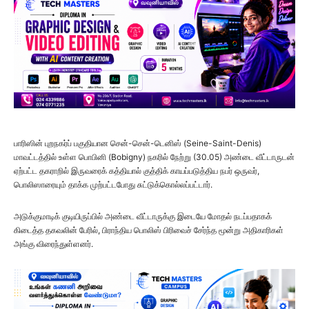
பாரிஸின் புறநகர்ப் பகுதியான சென்-சென்-டெனிஸ் (Seine-Saint-Denis)
மாவட்டத்தில் உள்ள பொபினி (Bobigny) நகரில் நேற்று (30.05) அண்டை வீட்டாருடன்
ஏற்பட்ட தகராறில் இருவரைக் கத்தியால் குத்திக் காயப்படுத்திய நபர் ஒருவர்,
பொலிஸாரையும் தாக்க முற்பட்டபோது சுட்டுக்கொல்லப்பட்டார்.
அடுக்குமாடிக் குடியிருப்பில் அண்டை வீட்டாருக்கு இடையே மோதல் நடப்பதாகக்
கிடைத்த தகவலின் பேரில், பிராந்திய பொலிஸ் பிரிவைச் சேர்ந்த மூன்று அதிகாரிகள்
அங்கு விரைந்துள்ளனர்.