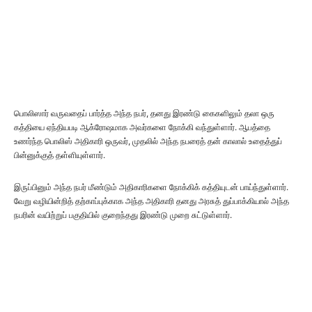
பொலிஸார் வருவதைப் பார்த்த அந்த நபர், தனது இரண்டு கைகளிலும் தலா ஒரு
கத்தியை ஏந்தியபடி ஆக்ரோஷமாக அவர்களை நோக்கி வந்துள்ளார். ஆபத்தை
உணர்ந்த பொலிஸ் அதிகாரி ஒருவர், முதலில் அந்த நபரைத் தன் காலால் உதைத்துப்
பின்னுக்குத் தள்ளியுள்ளார்.
இருப்பினும் அந்த நபர் மீண்டும் அதிகாரிகளை நோக்கிக் கத்தியுடன் பாய்ந்துள்ளார்.
வேறு வழியின்றித் தற்காப்புக்காக அந்த அதிகாரி தனது அரசுத் துப்பாக்கியால் அந்த
நபரின் வயிற்றுப் பகுதியில் குறைந்தது இரண்டு முறை சுட்டுள்ளார்.