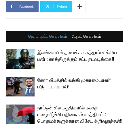
Facebook
Twitter
தொடர்புபட்ட செய்திகள்
மேலும் செய்திகள்
இலங்கையில் தலைக்கவசத்தால் சிக்கிய
பலர் : காத்திருக்கும் சட்ட நடவடிக்கை!!
கோர விபத்தில் வங்கி முகாமையாளர்
பரிதாபமாக பலி!!
நாட்டின் சில பகுதிகளில் பலத்த
மழைவீழ்ச்சி பதிவாகும் சாத்தியம் :
பொதுமக்களுக்கான விசேட அறிவுறுத்தல்!!