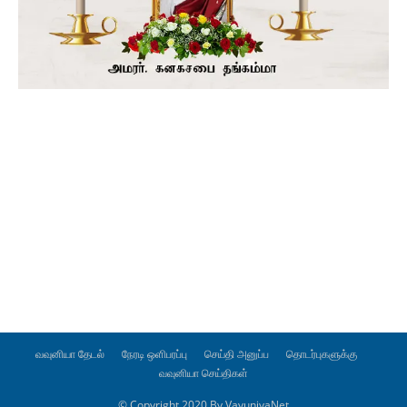
வவுனியா தேடல்
நேரடி ஒளிபரப்பு
செய்தி அனுப்ப
தொடர்புகளுக்கு
வவுனியா செய்திகள்
© Copyright 2020 By VavuniyaNet