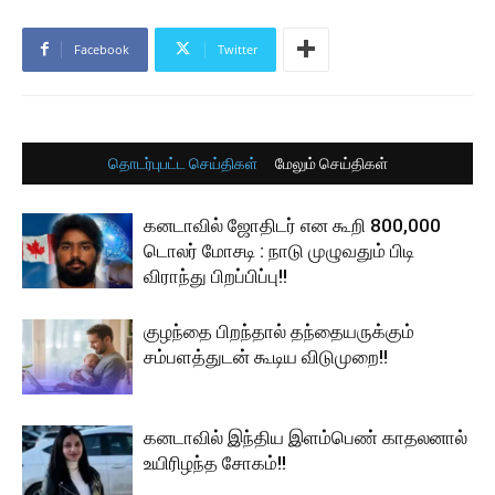
Facebook
Twitter
தொடர்புபட்ட செய்திகள்
மேலும் செய்திகள்
கனடாவில் ஜோதிடர் என கூறி 800,000
டொலர் மோசடி : நாடு முழுவதும் பிடி
விராந்து பிறப்பிப்பு!!
குழந்தை பிறந்தால் தந்தையருக்கும்
சம்பளத்துடன் கூடிய விடுமுறை!!
கனடாவில் இந்திய இளம்பெண் காதலனால்
உயிரிழந்த சோகம்!!