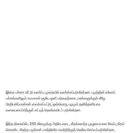
இவை பச்சை வீட்டு வளர்ப்பு முறையில் வளர்க்கப்படுகின்றன. பழத்தின் எல்லாப்
பக்கங்களிலும் சமமாகச் சூரிய ஒளி படுவதற்காக, மரங்களுக்குக் கீழே
பிரதிபலிப்பான்கள் வைக்கப்பட்டு, ஒவ்வொரு பழமும் தனித்தனியாக
வலையமைப்பிற்குள் கட்டித் தொங்கவிடப் படுகின்றன.
இந்த நிலையில், 350 கிராமுக்கு அதிக எடை, கீறல்களற்ற முழுமையான சிவப்பு நிறம்
கொண்ட சிறந்த பழங்கள் மாத்திரமே ஏலத்திற்குத் தெரிவு செய்யப்படுகின்றன.