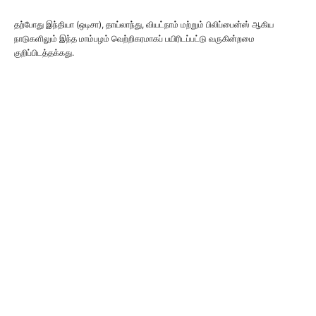
தற்போது இந்தியா (ஒடிசா), தாய்லாந்து, வியட்நாம் மற்றும் பிலிப்பைன்ஸ் ஆகிய
நாடுகளிலும் இந்த மாம்பழம் வெற்றிகரமாகப் பயிரிடப்பட்டு வருகின்றமை
குறிப்பிடத்தக்கது.