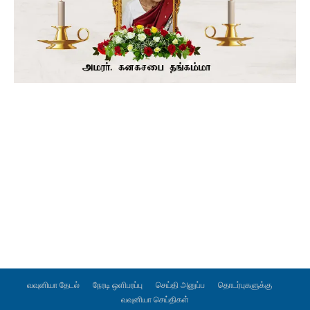
வவுனியா தேடல்
நேரடி ஒளிபரப்பு
செய்தி அனுப்ப
தொடர்புகளுக்கு
வவுனியா செய்திகள்