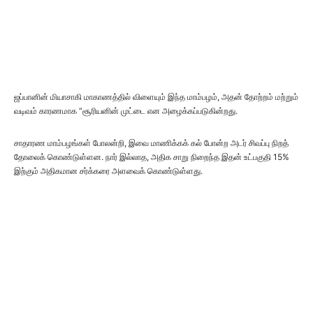
ஜப்பானின் மியாசாகி மாகாணத்தில் விளையும் இந்த மாம்பழம், அதன் தோற்றம் மற்றும்
வடிவம் காரணமாக “சூரியனின் முட்டை என அழைக்கப்படுகின்றது.
சாதாரண மாம்பழங்கள் போலன்றி, இவை மாணிக்கக் கல் போன்ற அடர் சிவப்பு நிறத்
தோலைக் கொண்டுள்ளன. நார் இல்லாத, அதிக சாறு நிறைந்த இதன் உட்பகுதி 15%
இற்கும் அதிகமான சர்க்கரை அளவைக் கொண்டுள்ளது.