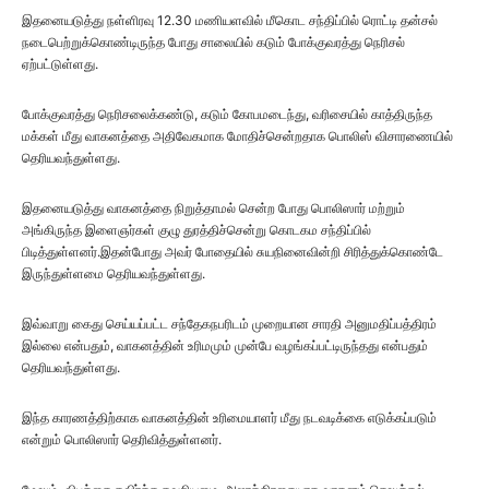
இதனையடுத்து ​​நள்ளிரவு 12.30 மணியளவில் மீகொட சந்திப்பில் ரொட்டி தன்சல்
நடைபெற்றுக்கொண்டிருந்த போது சாலையில் கடும் போக்குவரத்து நெரிசல்
ஏற்பட்டுள்ளது.
போக்குவரத்து நெரிசலைக்கண்டு, கடும் கோபமடைந்து, வரிசையில் காத்திருந்த
மக்கள் மீது வாகனத்தை அதிவேகமாக மோதிச்சென்றதாக பொலிஸ் விசாரணையில்
தெரியவந்துள்ளது.
இதனையடுத்து வாகனத்தை நிறுத்தாமல் சென்ற போது பொலிஸார் மற்றும்
அங்கிருந்த இளைஞர்கள் குழு துரத்திச்சென்று கொடகம சந்திப்பில்
பிடித்துள்ளனர்.இதன்போது அவர் போதையில் சுயநினைவின்றி சிரித்துக்கொண்டே
இருந்துள்ளமை தெரியவந்துள்ளது.
இவ்வாறு கைது செய்யப்பட்ட சந்தேகநபரிடம் முறையான சாரதி அனுமதிப்பத்திரம்
இல்லை என்பதும், வாகனத்தின் உரிமமும் முன்பே வழங்கப்பட்டிருந்தது என்பதும்
தெரியவந்துள்ளது.
இந்த காரணத்திற்காக வாகனத்தின் உரிமையாளர் மீது நடவடிக்கை எடுக்கப்படும்
என்றும் பொலிஸார் தெரிவித்துள்ளனர்.