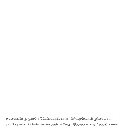
இதனையடுத்து முன்னெடுக்கப்பட்ட விசாரணையில், சந்தேகநபர் முந்தைய நாள்
நள்ளிரவு வரை அவிசாவெல்லை பகுதியில் மேலும் இருவருடன் மது அருந்தியுள்ளமை