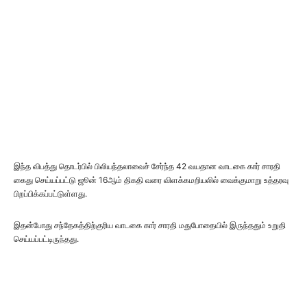
இந்த விபத்து தொடர்பில் பிலியந்தலாவைச் சேர்ந்த 42 வயதான வாடகை கார் சாரதி
கைது செய்யப்பட்டு ஜூன் 16ஆம் திகதி வரை விளக்கமறியலில் வைக்குமாறு உத்தரவு
பிறப்பிக்கப்பட்டுள்ளது.
இதன்போது சந்தேகத்திற்குரிய வாடகை கார் சாரதி மதுபோதையில் இருந்ததும் உறுதி
செய்யப்பட்டிருந்தது.