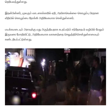
தெரியவந்துள்ளது.
இதன்பின்னர், மூவரும் வாடகைக்காரில் ஏறி, அவிசாவெல்லை-கொழும்பு பிரதான
வீதியில் கொழும்பை நோக்கி அதிவேகமாக சென்றுள்ளனர்.
மயக்கமடையும் அளவுக்கு மது அருந்தியதாக கூறப்படும் சந்தேகநபர் வழியில் மேலும்
இருவரை மோதிவிட்டு, அதிவேகமாக வாகனத்தை செலுத்திச்சென்றுள்ளமையும்
கண்டறியப்பட்டுள்ளது.