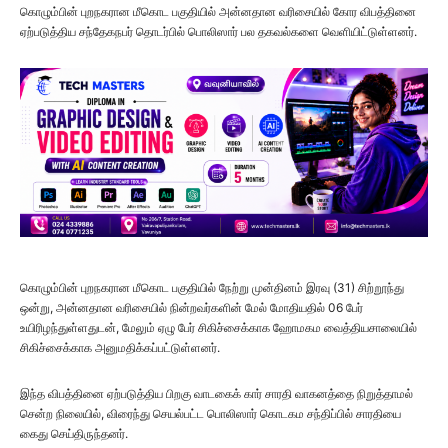
கொழும்பின் புறநகரான மீகொட பகுதியில் அன்னதான வரிசையில் கோர விபத்தினை
ஏற்படுத்திய சந்தேகநபர் தொடர்பில் பொலிஸார் பல தகவல்களை வெளியிட்டுள்ளனர்.
கொழும்பின் புறநகரான மீகொட பகுதியில் நேற்று முன்தினம் இரவு (31) சிற்றூந்து
ஒன்று, அன்னதான வரிசையில் நின்றவர்களின் மேல் மோதியதில் 06 பேர்
உயிரிழந்துள்ளதுடன், மேலும் ஏழு பேர் சிகிச்சைக்காக ஹோமகம வைத்தியசாலையில்
சிகிச்சைக்காக அனுமதிக்கப்பட்டுள்ளனர்.
இந்த விபத்தினை ஏற்படுத்திய பிறகு வாடகைக் கார் சாரதி வாகனத்தை நிறுத்தாமல்
சென்ற நிலையில், விரைந்து செயல்பட்ட பொலிஸார் கொடகம சந்திப்பில் சாரதியை
கைது செய்திருந்தனர்.