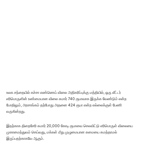
உலக சந்தையில் கச்சா எண்ணெய் விலை அதிகரிப்புக்கு மத்தியில், ஒரு லீட்டர்
எரிபொருளின் உண்மையான விலை சுமார் 740 ரூபாவாக இருக்க வேண்டும் என்ற
போதிலும், அரசாங்கம் தற்போது அதனை 424 ரூபா என்ற எல்லைக்குள் பேணி
வருகின்றது.
இதற்காக திறைசேரி சுமார் 20,000 கோடி ரூபாவை செலவிட்டு எரிபொருள் விலையை
முகாமைத்துவம் செய்வது, மக்கள் மீது முழுமையான சுமையை சுமத்தாமல்
இருப்பதற்காகவே ஆகும்.