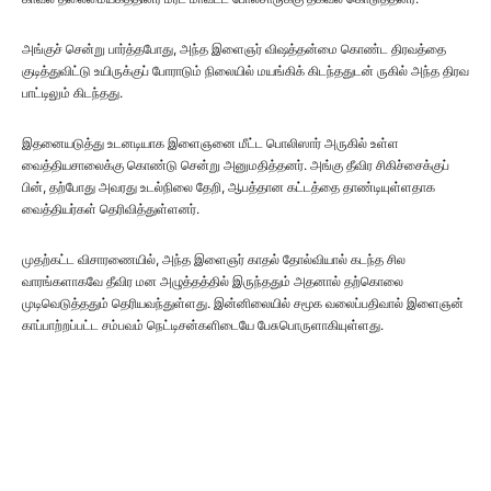
அங்குச் சென்று பார்த்தபோது, அந்த இளைஞர் விஷத்தன்மை கொண்ட திரவத்தை
குடித்துவிட்டு உயிருக்குப் போராடும் நிலையில் மயங்கிக் கிடந்ததுடன் ருகில் அந்த திரவ
பாட்டிலும் கிடந்தது.
இதனையடுத்து உடனடியாக இளைஞனை மீட்ட பொலிஸார் அருகில் உள்ள
வைத்தியசாலைக்கு கொண்டு சென்று அனுமதித்தனர். அங்கு தீவிர சிகிச்சைக்குப்
பின், தற்போது அவரது உடல்நிலை தேறி, ஆபத்தான கட்டத்தை தாண்டியுள்ளதாக
வைத்தியர்கள் தெரிவித்துள்ளனர்.
முதற்கட்ட விசாரணையில், அந்த இளைஞர் காதல் தோல்வியால் கடந்த சில
வாரங்களாகவே தீவிர மன அழுத்தத்தில் இருந்ததும் அதனால் தற்கொலை
முடிவெடுத்ததும் தெரியவந்துள்ளது. இன்னிலையில் சமூக வலைப்பதிவால் இளைஞன்
காப்பாற்றப்பட்ட சம்பவம் நெட்டிசன்களிடையே பேசுபொருளாகியுள்ளது.