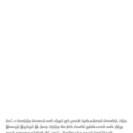
மெட்டா கொடுத்த மொபைல் எண் மற்றும் ஐபி முகவரி ஆகியவற்றைக் கொண்டு, அந்த
இளைஞர் இருக்கும் இடத்தை அடுத்த சில நிமிடங்களில் துல்லியமாகக் கண்டறிந்து
காவல் தலைமையகத்தினர் மீரட் மாவட்ட போலீசாருக்கு தகவல் கொடுத்தனர்.