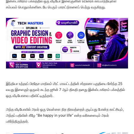
இன்ஸ்டாகிராம் பக்கத்தில் ஒரு வீடியோ இளைஞனின் உயிரைக் காப்பாற்றியுள்ள
சம்பவம் பொதுமக்களிடையே பெரும் பாராட்டுகளைப் பெற்று வருகிறது.
இந்தியா உத்தரப் பிரதேச மாநிலம் மீரட் மாவட்டத்தின் சர்தானா பகுதியை சேர்ந்த 25
வயது இளைஞர் ஒருவர் கடந்த ஜூன் 7 ஆம் திகதி தனது இன்ஸ்டாகிராம் பக்கத்தில்
ஒரு வீடியோவை பதிவிட்டிருந்தார்.
அந்த வீடியோவில் அவர் ஒரு வெள்ளை நிற திரவத்தைக் குடிப்பது போன்ற காட்சியும்,
அந்தப் பதிவின் கீழே “Be happy in your life” என்ற வரிகளையும் அவர்
பகிர்ந்திருந்தார்.