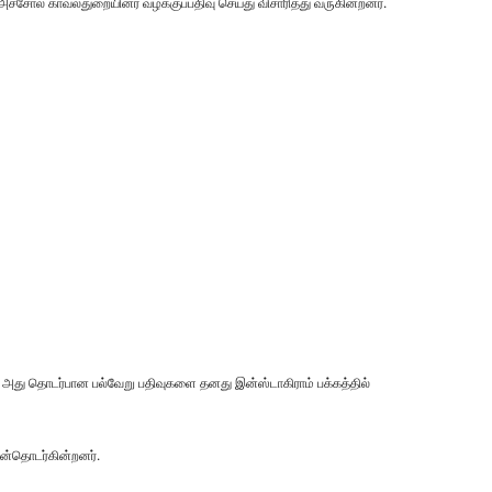
அச்சோல் காவல்துறையினர் வழக்குப்பதிவு செய்து விசாரித்து வருகின்றனர்.
ா, அது தொடர்பான பல்வேறு பதிவுகளை தனது இன்ஸ்டாகிராம் பக்கத்தில்
பின்தொடர்கின்றனர்.