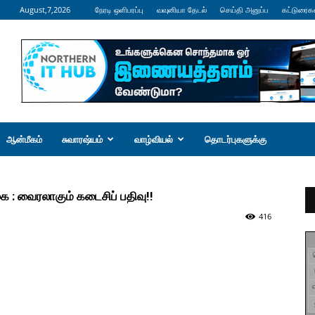
August,7,2026
நேரடி ஒளிபரப்பு
வவுனியா தேடல்
செய்தி அனுப்ப
கட்டுரைக
ஆன்மீகம்
சுவாரஷ்யம்
வாழ்வியல்
தொடர்புகளுக்கு
ை : வைரலாகும் கடைசிப் பதிவு!!
416