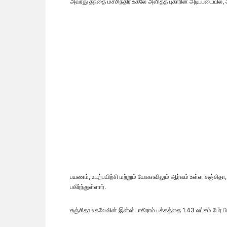
அவரது தந்தை மச்சிந்திர உகலே அளித்த புகாரின் அடிப்படையில், 
பயணம், உடற்பயிற்சி மற்றும் யோகாவிலும் ஆர்வம் உள்ள சஞ்சித
பகிர்ந்துள்ளார்.
சஞ்சிதா உகலேவின் இன்ஸ்டாகிராம் பக்கத்தை 1.43 லட்சம் பேர் 