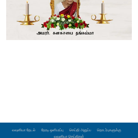
வவுனியா தேடல்
நேரடி ஒளிபரப்பு
செய்தி அனுப்ப
தொடர்புகளுக்கு
வவுனியா செய்திகள்