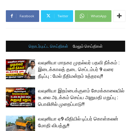
Facebook
Twitter
WhatsApp
தொடர்புபட்ட செய்திகள்
மேலும் செய்திகள்
வவுனியா மாநகர முதல்வர் பதவி நீக்கம் :
இடைக்காலத் தடை செப்டம்பர் 9 வரை
நீடிப்பு : மேல் நீதிமன்றம் உத்தரவு!!
வவுனியா இறம்பைக்குளம் சேமக்காலையில்
உடலை அடக்கம் செய்ய அனுமதி மறுப்பு :
பொலிசில் முறைப்பாடு!!
வவுனியா ஏ9 வீதியில் டிப்பர் கொள்கலன்
மோதி விபத்து!!