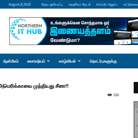
August,8,2026
நேரடி ஒளிபரப்பு
வவுனியா தேடல்
செய்தி அனுப்ப
கட்டுரைக
ஆன்மீகம்
சுவாரஷ்யம்
வாழ்வியல்
தொடர்புகளுக்கு
 அமெரிக்காவை முந்தியது சீனா!!
326