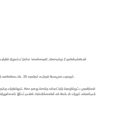
யத்தில் நிறுவப்பட்டுள்ள ‘லைன்ஷைன்’, வினாடிக்கு 2 குவின்டில்லியன்
ப்பர் கணினியை விட 20 சதவீதம் கூடுதல் வேகமுடையதாகும்.
ுக்கு மத்தியிலும், சீனா தனது சொந்த உள்நாட்டுத் தொழில்நுட்ப முதலீடுகள்
ுள்ளனர். இப்பட்டியலில் அமெரிக்காவின் எல் கேபிடன் மற்றும் ஃபிரண்டியர்