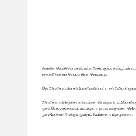
சீனாவின் ஷென்சென் நகரில் உள்ள தேசிய சூப்பர் கம்ப்யூட்டிங் மை
கணக்கீடுகளைச் செய்யும் திறன் கொண்டது.
இது அமெரிக்காவின் கலிபோர்னியாவில் உள்ள ‘எல் கேபிடன்’ சூ
அமெரிக்கா விதித்துள்ள கடுமையான சிப் ஏற்றுமதி கட்டுப்பாடுகள
மூலம் இந்த சாதனையைப் படைத்துள்ளது என வல்லுநர்கள் தெரிவித்த
முறையே இரண்டு மற்றும் மூன்றாம் இடங்களைப் பிடித்துள்ளன.