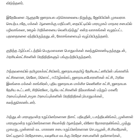
விடுத்தனர்.
இதேவேளை ஆளுநரே ஜனநாயக படுகொலையை நிறுத்து, ஜேவிபியின் முகவராக
செயற்படாதே, மக்கள் ஆணைக்கு மதிப்பளி, தையிட்டியில் பாராமுகம் மாநகர சபையில்
பழிவாங்கலா, ஊழல் அறிக்கையை வெளிபடுத்து” என்ற வாசகங்கள் எழுதப்பட்ட
பதாதைகளை ஏந்தியிருந்ததுடன், கோசங்களையும் எழுப்பியிருந்தனர்.
குறித்த ஆர்ப்பாட்டத்தில் பெருமளவான பொதுமக்கள் கலந்துகொண்டிருந்ததுடன்,
அரசியல்கட்சிகளின் பிரதிநிதிகளும் பங்குபற்றியிருந்தனர்.
அந்தவகையில் தமிழரசுக்கட்சியினர், ஜனநாயகதமிழ் தேசியகூட்ணியின் பங்காளிக்
கட்சிகளான, ரெலோ, பிளொட், ஈபீஆர்எல்எப், ஜனநாயகபோராளிகள் கட்சி, அகில
இலங்கை மக்கள் காங்கிரஸ், புதிய ஜனநாயக மாக்சிச லெனினிச கட்சி, ஜனநாயக
தேசிய கூட்டணி, சிறிரெலோ, ஆகிய கட்சிகளின் நிர்வாகிகள் மற்றும் மகளீர்
அமைப்புக்கள்,சமூக அமைப்புக்களின் பிரதிநிதிகள்,பொதுமக்கள்,
கலந்துகொண்டனர்.
அத்துடன் பாராளுமன்ற உறுப்பினர்களான றிசாட் பதியுதீன், ப.சத்தியலிங்கம், முன்னாள்
பாராளுமன்ற உறுப்பினர்களான சிவசக்தி ஆனந்தன், வினோ நோகராதலிங்கம், முத்து
முகமது, முன்னாள் வட மாகாண சபை உறுப்பினர்களான செ.மயூரன், சி.சிவநேசன்,
செட்டிகுளம் பிரதேசசபை, வவுனியா வடக்கு பிரதேச சபைகளின் தவிசாளர்கள்,