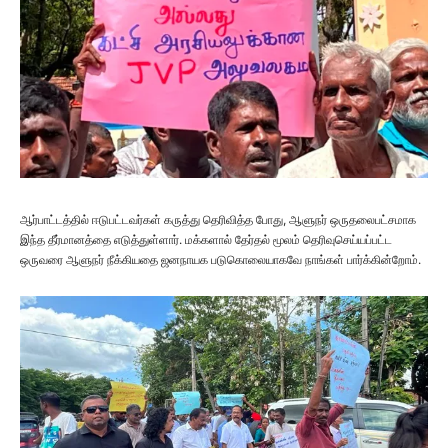
ஆர்பாட்டத்தில் ஈடுபட்டவர்கள் கருத்து தெரிவித்த போது, ஆளுநர் ஒருதலைபட்சமாக
இந்த தீர்மானத்தை எடுத்துள்ளார். மக்களால் தேர்தல் மூலம் தெரிவுசெய்யப்பட்ட
ஒருவரை ஆளுநர் நீக்கியதை ஜனநாயக படுகொலையாகவே நாங்கள் பார்க்கின்றோம்.