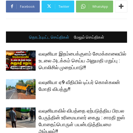
Facebook
Twitter
WhatsApp
தொடர்புபட்ட செய்திகள்
மேலும் செய்திகள்
வவுனியா இறம்பைக்குளம் சேமக்காலையில்
உடலை அடக்கம் செய்ய அனுமதி மறுப்பு :
பொலிசில் முறைப்பாடு!!
வவுனியா ஏ9 வீதியில் டிப்பர் கொள்கலன்
மோதி விபத்து!!
வவுனியாவில் விபத்தை ஏற்படுத்திய பிரபல
பேருந்தின் உரிமையாளர் கைது : சாரதி ஐஸ்
போதைப்பொருள் பயன்படுத்தியமை
அம்பலம்!!