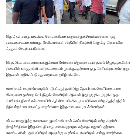
இது அவர் தனது பதவியை தொடர்ச்சியாக பாதுகாத்துக்கொள்வதற்கான ஒரு
நடவடிக்கையாக உள்ளது. தேசிய மக்கள் சக்தியின் நிகழ்ச்சி நிரலுக்கு அமையவே
ஆளுநர் செயற்ப்பட்டுள்ளார்.
இந்த அரசு மாகாணசபைகளுக்கான தேர்தலை இதுவரை நடாத்தாமல் இழுத்தடிக்கின்ற
நிலையில் உள்ளூராட்சி மன்றங்களையும் முடக்குவதற்கான ஒரு அரசியல்நாடகமே இது.
இதனால் பாதிக்கப்படுவது சாதாரண தமிழ்மக்களே.
காண்டீபன் ஊழல் மோசடியில் ஈடுபட்டிருந்தால் அது தொடர்பாக வெளிப்படையான
விசாரணை ஒன்றை செய்திருக்கவேண்டும். ஆனால் இது முழுக்க முழுக்க ஒரு
அரசியல் பழிவாங்கல். சபையின் ஆட்சியை பிடிக்க முடியவில்லை என்ற ஆத்திரத்தில்
நீதிமன்றம் ஊடாக எட்டுமாதங்களாக இந்த சபையை முடக்கினார்கள்.
எப்படியாவது இந்த சபைகளை இயங்கவிடாமல் செய்யவேண்டும் என்ற அரசின்
நிகழ்ச்சிநிரலே இந்த செயற்ப்பாடு. எனவே ஜனநாயகத்தை பாதுகாப்பதற்காக
காண்டீபனின் பதவி மீண்டும் அவருக்கு வழங்கப்படவேண்டும். என்று கோரிக்கை