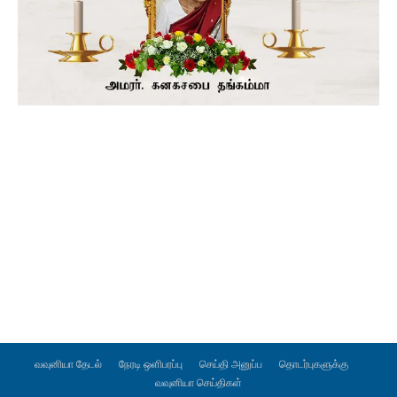
வவுனியா தேடல்
நேரடி ஒளிபரப்பு
செய்தி அனுப்ப
தொடர்புகளுக்கு
வவுனியா செய்திகள்