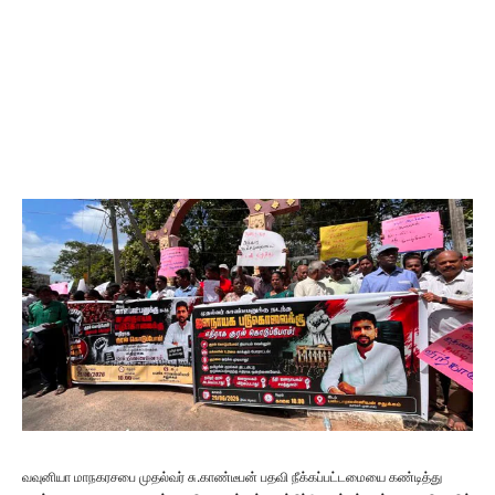
வவுனியா மாநகரசபை முதல்வர் சு.காண்டீபன் பதவி நீக்கப்பட்டமையை கண்டித்து