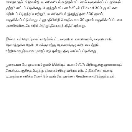
காலதாமதம் மட்டுமன்றி, பயணிகளிடம் கூடுதல் கட்டணம் வசூலிக்கப்பட்டதாகவும்
குற்றம் சாட்டப்பட்டுள்ளது. பேருந்துக் கட்டணச் சீட்டில் (Ticket) 300 ரூபாய் என
அச்சிடப்பட்டிருந்த போதிலும், பயணிகளிடம் இருந்து தலா 330 ரூபாய்
வசூலிக்கப்பட்டுள்ளது. அனுமதியின்றி மேலதிகமாக 30 ரூபாய் வசூலிக்கப்பட்டமை
பயணிகளிடையே கடும் அதிருப்தியை ஏற்படுத்தியுள்ளது.
இவ்விடயம் தொடர்பாகப் பாதிக்கப்பட்ட வவுனியா பயணிகளால், வவுனியாவில்
அமைந்துள்ள தேசிய போக்குவரத்து ஆணைக்குழு காரியாலயத்தில்
உத்தியோகபூர்வமாக முறைப்பாடு ஒன்று பதிவு செய்யப்பட்டுள்ளது.
முறையான நேர முகாமைத்துவம் இன்றியும், பயணச்சீட்டு விதிகளுக்கு முரணாகவும்
செயற்பட்ட குறித்த பேருந்து நிர்வாகத்திற்கு எதிராக உரிய அதிகாரிகள் உடனடி
நடவடிக்கை எடுக்க வேண்டும் எனப் பொதுமக்கள் கோரிக்கை விடுத்துள்ளனர்.