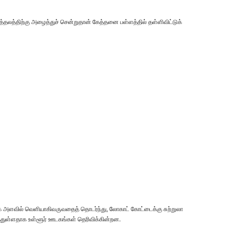
த்தலத்திற்கு அழைத்துச் சென்றுதான் கேத்தனை பள்ளத்தில் தள்ளிவிட்டுக்
க அளவில் வெளியாகிவருவதைத் தொடர்ந்து, லோகாட் கோட்டைக்கு சுற்றுலா
்துள்ளதாக உள்ளூர் ஊடகங்கள் தெரிவிக்கின்றன.