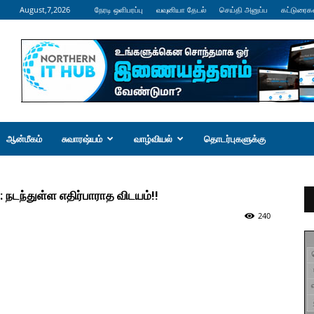
August,7,2026
நேரடி ஒளிபரப்பு
வவுனியா தேடல்
செய்தி அனுப்ப
கட்டுரைக
ஆன்மீகம்
சுவாரஷ்யம்
வாழ்வியல்
தொடர்புகளுக்கு
ந்துள்ள எதிர்பாராத விடயம்!!
240