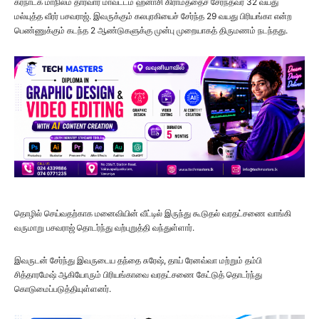
கர்நாடக மாநிலம் தார்வார் மாவட்டம் ஹனாசி கிராமத்தைச் சேர்ந்தவர் 32 வயது
மல்யுத்த வீரர் பசவராஜ். இவருக்கும் கலபுரகியைச் சேர்ந்த 29 வயது பிரியங்கா என்ற
பெண்ணுக்கும் கடந்த 2 ஆண்டுகளுக்கு முன்பு முறையாகத் திருமணம் நடந்தது.
தொழில் செய்வதற்காக மனைவியின் வீட்டில் இருந்து கூடுதல் வரதட்சணை வாங்கி
வருமாறு பசவராஜ் தொடர்ந்து வற்புறுத்தி வந்துள்ளார்.
இவருடன் சேர்ந்து இவருடைய தந்தை சுரேஷ், தாய் ரேனவ்வா மற்றும் தம்பி
சித்தாரமேஷ் ஆகியோரும் பிரியங்காவை வரதட்சணை கேட்டுத் தொடர்ந்து
கொடுமைப்படுத்தியுள்ளனர்.