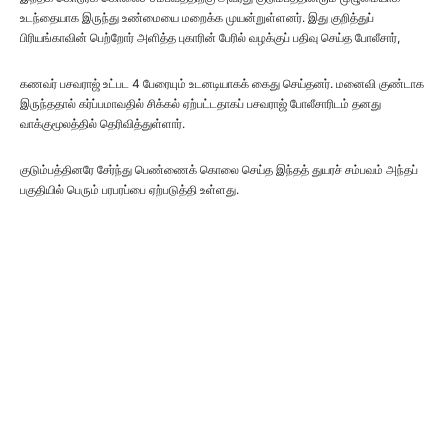
உடந்தையாக இருந்து உண்மையை மறைக்க முயன்றுள்ளனர். இது குறித்துப்
பிரியங்காவின் பெற்றோர் அளித்த புகாரின் பேரில் வழக்குப் பதிவு செய்த போலீசார்,
கணவர் பசவராஜ் உட்பட 4 பேரையும் உடனடியாகக் கைது செய்தனர். மனைவி குண்டாக
இருந்ததால் கர்ப்பமாவதில் சிக்கல் ஏற்பட்டதாகப் பசவராஜ் போலீசாரிடம் தனது
வாக்குமூலத்தில் தெரிவித்துள்ளார்.
குடும்பத்தினரே சேர்ந்து பெண்ணைக் கொலை செய்த இந்தத் துயரச் சம்பவம் அந்தப்
பகுதியில் பெரும் பரபரப்பை ஏற்படுத்தி உள்ளது.