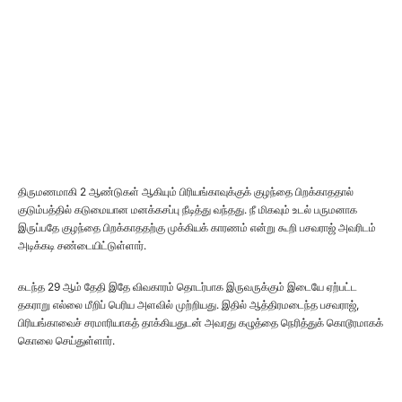
திருமணமாகி 2 ஆண்டுகள் ஆகியும் பிரியங்காவுக்குக் குழந்தை பிறக்காததால்
குடும்பத்தில் கடுமையான மனக்கசப்பு நீடித்து வந்தது. நீ மிகவும் உடல் பருமனாக
இருப்பதே குழந்தை பிறக்காததற்கு முக்கியக் காரணம் என்று கூறி பசவராஜ் அவரிடம்
அடிக்கடி சண்டையிட்டுள்ளார்.
கடந்த 29 ஆம் தேதி இதே விவகாரம் தொடர்பாக இருவருக்கும் இடையே ஏற்பட்ட
தகராறு எல்லை மீறிப் பெரிய அளவில் முற்றியது. இதில் ஆத்திரமடைந்த பசவராஜ்,
பிரியங்காவைச் சரமாரியாகத் தாக்கியதுடன் அவரது கழுத்தை நெரித்துக் கொடூரமாகக்
கொலை செய்துள்ளார்.