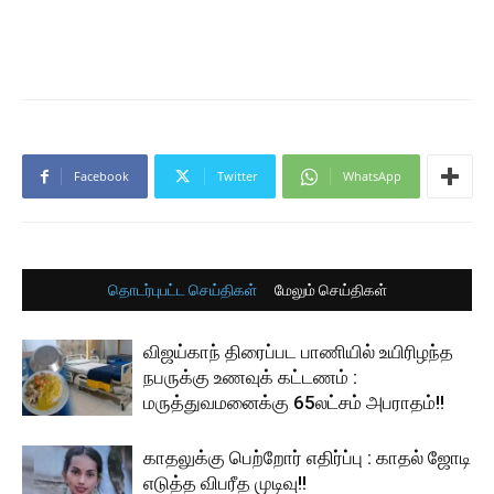
Facebook
Twitter
WhatsApp
தொடர்புபட்ட செய்திகள்
மேலும் செய்திகள்
விஜய்காந் திரைப்பட பாணியில் உயிரிழந்த
நபருக்கு உணவுக் கட்டணம் :
மருத்துவமனைக்கு 65லட்சம் அபராதம்!!
காதலுக்கு பெற்றோர் எதிர்ப்பு : காதல் ஜோடி
எடுத்த விபரீத முடிவு!!