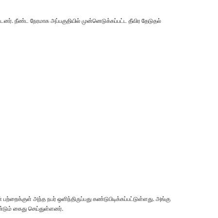
டனர். நீண்ட நேரமாக அப்பகுதியில் முன்னெடுக்கப்பட்ட தீவிர தேடுதல்
பற்றைக்குள் அந்த நபர் ஒளிந்திருப்பது கண்டுபிடிக்கப்பட்டுள்ளது. அங்கு
ண்டும் கைது செய்துள்ளனர்.