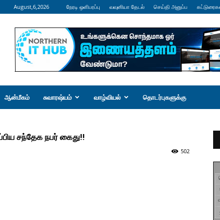
August,6,2026
நேரடி ஒளிபரப்பு
வவுனியா தேடல்
செய்தி அனுப்ப
கட்டுரைக
ஆன்மீகம்
சுவாரஷ்யம்
வாழ்வியல்
தொடர்புகளுக்கு
ப்பிய சந்தேக நபர் கைது!!
502