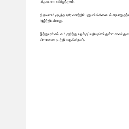
பரிதாபமாக உயிரிழந்தனர்.
திருமணம் முடிந்த ஒரே வாரத்தில் புதுமாப்பிள்ளையும் அவரது தந்
ஆழ்த்தியுள்ளது.
இத்துயரச் சம்பவம் குறித்து வழக்குப் பதிவு செய்துள்ள காவல்து
விசாரணை நடத்தி வருகின்றனர்.