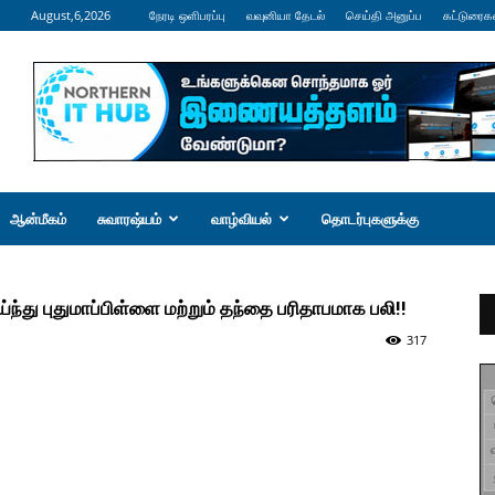
August,6,2026
நேரடி ஒளிபரப்பு
வவுனியா தேடல்
செய்தி அனுப்ப
கட்டுரைக
ஆன்மீகம்
சுவாரஷ்யம்
வாழ்வியல்
தொடர்புகளுக்கு
்ந்து புதுமாப்பிள்ளை மற்றும் தந்தை பரிதாபமாக பலி!!
317