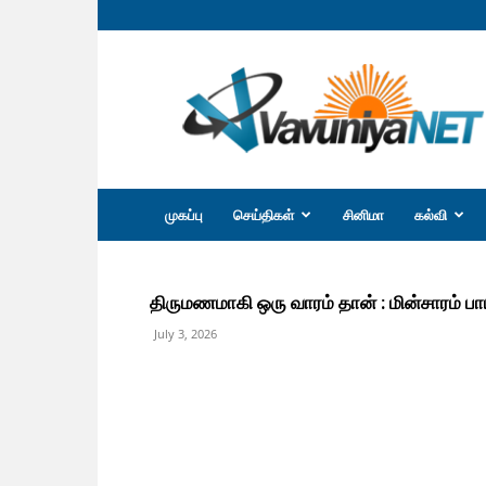
வவுனியா
நெற்
முகப்பு
செய்திகள்
சினிமா
கல்வி
திருமணமாகி ஒரு வாரம் தான் : மின்சாரம் பாய
July 3, 2026