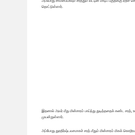
அப்போது சாம்பையாவும் சரத்தும் வீட்டின் மாடிப் பகுதிக்கு ஏறி
தொட்டுள்ளார்.
இதனால் அவர் மீது மின்சாரம் பாய்ந்து துடித்ததைக் கண்ட சரத்
முயன்றுள்ளார்.
அப்போது துரதிர்ஷ்டவசமாகச் சரத் மீதும் மின்சாரம் மிகக் கொடூ