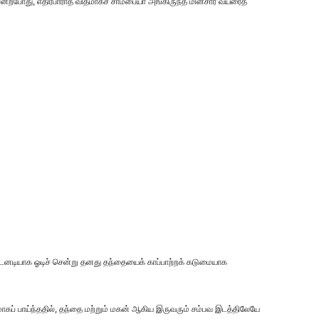
ச் சென்றபோது, எதிர்பாராத விதமாகச் சாம்பையா அங்கிருந்த மின்சார வயரைத்
, உடனடியாக ஓடிச் சென்று தனது தந்தையைக் காப்பாற்றக் கடுமையாக
ரமாகப் பாய்ந்ததில், தந்தை மற்றும் மகன் ஆகிய இருவரும் சம்பவ இடத்திலேயே