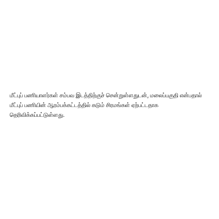
மீட்புப் பணியாளர்கள் சம்பவ இடத்திற்குச் சென்றுள்ளதுடன், மலைப்பகுதி என்பதால்
மீட்புப் பணியின் ஆரம்பக்கட்டத்தில் கடும் சிரமங்கள் ஏற்பட்டதாக
தெரிவிக்கப்பட்டுள்ளது.