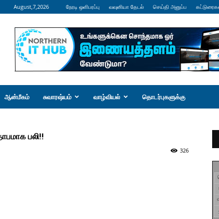
August,7,2026
நேரடி ஒளிபரப்பு
வவுனியா தேடல்
செய்தி அனுப்ப
கட்டுரைக
ஆன்மீகம்
சுவாரஷ்யம்
வாழ்வியல்
தொடர்புகளுக்கு
தாபமாக பலி!!
326