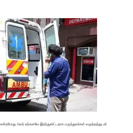
ென்றபோது அவர் ஏற்கனவே இறந்துவிட்டதாக மருத்துவர்கள் வருத்தத்துடன்