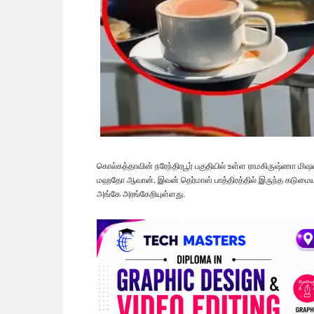
கொல்கத்தாவின் நரேந்திரபூர் பகுதியில் உள்ள ராமகிருஷ்ணா மிஷன
மஹதோ ஆவான். இவன் தெர்மாஸ் பாத்திரத்தில் இருந்த கடுமையான க
அங்கே அரங்கேறியுள்ளது.