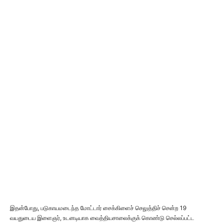
இதன்போது, படுகாயமடைந்த மோட்டார் சைக்கிளைச் செலுத்திச் சென்ற 19
வயதுடைய இளைஞர், உடனடியாக வைத்தியசாலைக்குக் கொண்டு செல்லப்பட்ட