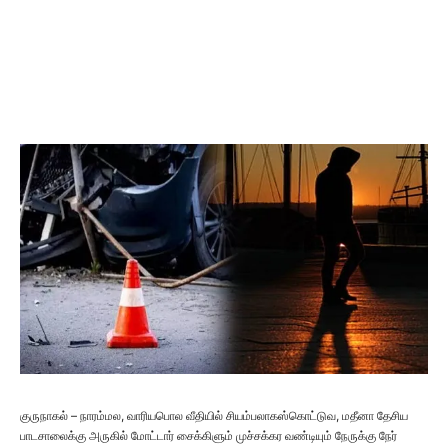
குருநாகல் – நாரம்மல, வாரியபொல வீதியில் சியம்பலாகஸ்கொட்டுவ, மதீனா தேசிய
பாடசாலைக்கு அருகில் மோட்டார் சைக்கிளும் முச்சக்கர வண்டியும் நேருக்கு நேர்