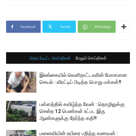
Facebook
Twitter
WhatsApp
தொடர்புபட்ட செய்திகள்
மேலும் செய்திகள்
இலங்கையில் வெளிநாட்டவரின் மோசமான
செயல் : விரட்டிப் பிடித்த பொது மக்கள்!!
பள்ளத்தில் கவிழ்ந்த வேன் : தொழிலுக்கு
சென்ற 12 பெண்கள் உட்பட இரு
ஆண்களுக்கு நேர்ந்த கதி!!
மனைவியின் உயிரை பறித்த கணவன் :