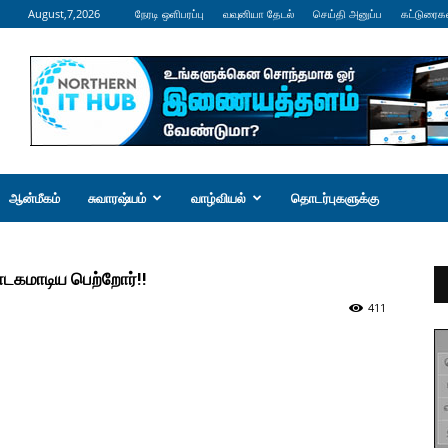
August,7,2026
நேரடி ஒளிபரப்பு
வவுனியா தேடல்
செய்தி அனுப்ப
கட்டுரைக
ஆன்மீகம்
சுவாரஷ்யம்
வாழ்வியல்
தொடர்புகளுக்கு
ாடகமாடிய பெற்றோர்!!
411