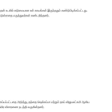
அதன் உடலில் கடுமையான உள் காயங்கள் இருந்ததும் கண்டுபிடிக்கப்பட்டது.
பட்டுள்ளதை மருத்துவர்கள் கண்டறிந்தனர்.
ய்யப்பட்டதை அடுத்து, தந்தை ஷெக்கப்பா மற்றும் தாய் விஜயலட்சுமி ஆகிய
தீவிர விசாரணை நடத்தி வருகின்றனர்.