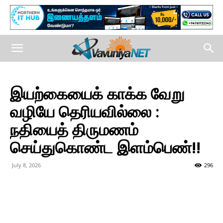
இயற்கையைக் காக்க வேறு
வழியே தெரியவில்லை :
நதியைத் திருமணம்
செய்துகொண்ட இளம்பெண்!!
July 8, 2026
296