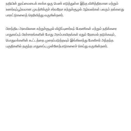
நதியின் தூய்மையைக் காக்க ஒரு பெண் எடுத்துள்ள இந்த விசித்திரமான மற்றும்
உணர்வுப்பூர்வமான முயற்சிக்குச் சர்வதேச சுற்றுச்சூழல் ஆர்வலர்கள் பலரும் தங்களது
பாராட்டுகளைத் தெரிவித்து வருகின்றனர்.
பிராந்திய அளவிலான சுற்றுச்சூழல் விழிப்புணர்வுப் பேரணிகள் மற்றும் நதிக்கரை
பாதுகாப்புப் பிரச்சாரங்களின் போது அசம்பாவிதங்கள் ஏதும் நேராமல் தடுக்கவும்,
பொதுமக்களின் கூட்டத்தை முறைப்படுத்தவும் இங்கிலாந்து போலீசார் அந்தந்த
பகுதிகளில் தகுந்த பாதுகாப்பு முன்னேற்பாடுகளைச் செய்து வருகின்றனர்.