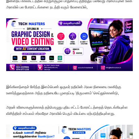
இன்றைய காலகட்டத்தில் சுற்றுச்சூழல் பாதுகாப்பு குறித்துப் பல்வேறு அமைப்புகள் உலக
அளவில் பல போராட்டங்களை நடத்தி வரும் வேளையில்,
இங்கிலாந்தைச் சேர்ந்த இளம்பெண் ஒருவர் நதியின் அவல நிலையை உலகிற்கு
உணர்த்துவதற்காக அந்த நதியையே முறைப்படி ‘திருமணம்’ செய்துகொண்டு,
அதன் உரிமைகளுக்காகத் தற்பொழுது புதிய சட்டப் போராட்டத்தைத் தொடங்கியுள்ள
விசித்திரச் சம்பவம் சர்வதேச அளவில் பெரும் வியப்பை ஏற்படுத்தியுள்ளது.