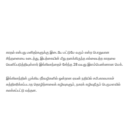
காதல் என்பது மனிதர்களுக்கு இடையே மட்டுமே வரும் என்ற பொதுவான
சிந்தனையை உடைத்து, இயற்கையின் மீது தனக்கிருந்த எல்லையற்ற காதலை
வெளிப்படுத்தியுள்ளார் இங்கிலாந்தைச் சேர்ந்த 28 வயது இளம்பெண்ணான மெக்.
இங்கிலாந்தின் முக்கிய நீர்வழிகளில் ஒன்றான ஏவன் நதியில் சமீபகாலமாகச்
சுத்திகரிக்கப்படாத தொழிற்சாலைக் கழிவுகளும், நகரக் கழிவுநீரும் பெருமளவில்
கலக்கப்பட்டு வந்தன.