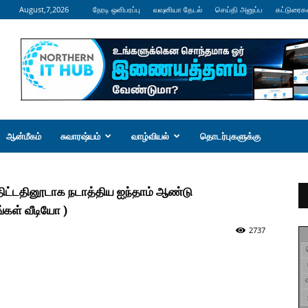
August,7,2026
நேரடி ஒளிபரப்பு
வவுனியா தேடல்
செய்தி அனுப்ப
கட்டுரைக
ஆன்மீகம்
சுவாரஷ்யம்
வாழ்வியல்
தொடர்புகளுக்கு
திட்டதினூடாக நடாத்திய ஐந்தாம் ஆண்டு
்கள் வீடியோ )
2737