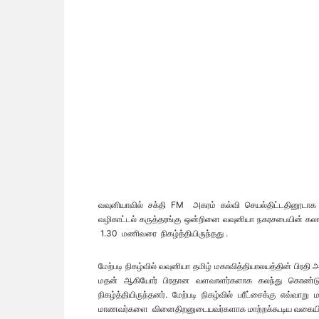
வவுனியாவில் சக்தி FM அகரம் கல்வி செயல்திட்டதினூடாக
வழிகாட்டல் கருத்தரங்கு ஒன்றினை வவுனியா நகரசபையின் கல
1.30 மணிவரை நிகழ்த்தியிருந்தது .
மேற்படி நிகழ்வில் வவுனியா தமிழ் மகாவித்தியாலயத்தின் பிரதி 
மதன் ஆகியோர் பிரதான வளவாளர்களாக கலந்து கொண்டு ப
நிகழ்த்தியிருந்தனர். மேற்படி நிகழ்வில் பரீட்சைக்கு எவ்வ
மாணவர்களை வினைதிறனுடையவர்களாக மாற்றக்கூடிய வகையிலான 