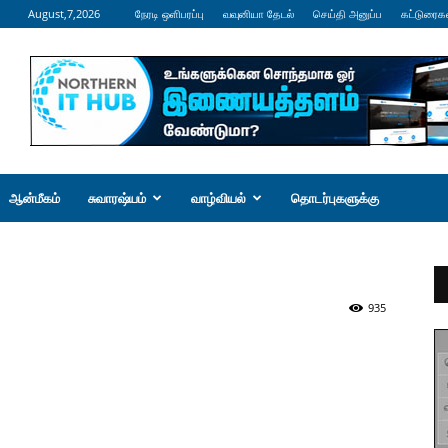
August,7,2026
நேரடி ஒளிபரப்பு
வவுனியா தேடல்
செய்தி அனுப்ப
கட்டுரைக
ஆன்மீகம்
சுவாரஷ்யம்
வாழ்வியல்
தொடர்புகளுக்கு
935