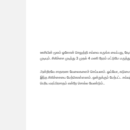
ஊசியின் மூலம் ஓஸோன் செலுத்தி சவ்வை சுருங்க வைப்பது, ரே
முடியும். சிகிச்சை முடிந்து 3 முதல் 4 மணி நேரம் மட்டுமே மருத
அன்றிரவே சாதாரண வேலைகளைச் செய்யலாம். ஓய்வோ, கடுமைய
இந்த சிகிச்சையை மேற்கொள்ளலாம். ஒன்றுக்கும் மேற்பட்ட சவ்வுப்
பெரிய வரப்பிரசாதம் என்றே சொல்ல வேண்டும்..