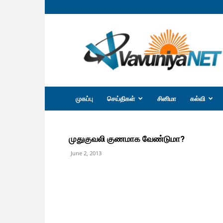
வவுனியா
நெற்
முகப்பு
செய்திகள்
சினிமா
கல்வி
முதுகுவலி குணமாக வேண்டுமா?
June 2, 2013