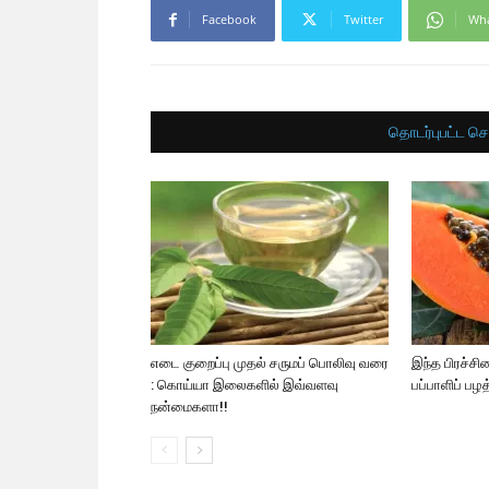
Facebook
Twitter
Wh
தொடர்புபட்ட செ
எடை குறைப்பு முதல் சருமப் பொலிவு வரை
இந்த பிரச்ச
: கொய்யா இலைகளில் இவ்வளவு
பப்பாளிப் பழ
நன்மைகளா!!