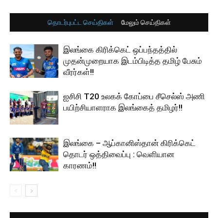
தொடர்புபட்ட செய்திகள்
மேலும் செய்திகள்
இலங்கை கிரிக்கெட் ஒப்பந்தத்தில்
முதன்முறையாக இடம்பிடித்த தமிழ் பேசும்
வீரர்கள்!!
ஐசிசி T20 உலகக் கோப்பை சீசெல்ஸ் அணி
பயிற்சியாளராக இலங்கைத் தமிழர்!!
இலங்கை – ஆப்கானிஸ்தான் கிரிக்கெட்
தொடர் ஒத்திவைப்பு : வெளியான
காரணம்!!