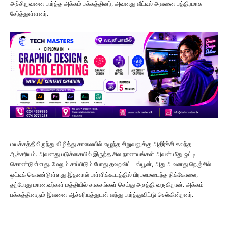
அச்சிறுவனை பார்த்த அக்கம் பக்கத்தினர், அவனது வீட்டில் அவனை பத்திரமாக
சேர்த்துள்ளனர்.
மயக்கத்திலிருந்து விழித்து காலையில் எழுந்த சிறுவனுக்கு அதிர்ச்சி கலந்த
ஆச்சரியம். அவனது படுக்கையில் இருந்த சில நாணயங்கள் அவன் மீது ஒட்டி
கொண்டுள்ளது. மேலும் சாப்பிடும் போது தவறவிட்ட ஸ்பூன், அது அவனது நெஞ்சில்
ஒட்டிக் கொண்டுள்ளது.இதனால் பள்ளிக்கூடத்தில் பிரபலமடைந்த நிக்கோலை,
தற்போது மாணவர்கள் மத்தியில் சாகசங்கள் செய்து அசத்தி வருகிறான். அக்கம்
பக்கத்தினரும் இவனை ஆச்சரியத்துடன் வந்து பார்த்துவிட்டு செல்கின்றனர்.