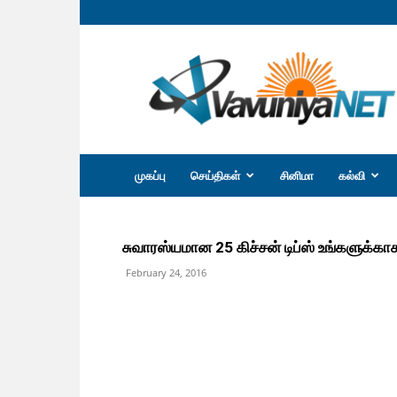
வவுனியா
நெற்
முகப்பு
செய்திகள்
சினிமா
கல்வி
சுவாரஸ்யமான 25 கிச்சன் டிப்ஸ் உங்களுக்காக
February 24, 2016