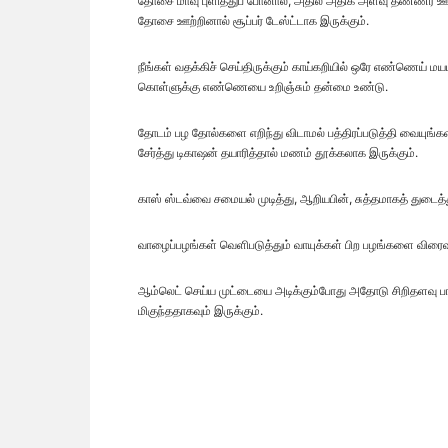
தோசை மாவு புளித்துப் போனால், அதில் அதிக அளவு தண்ணீர் ஊற்ற
தோசை ஊற்றினால் சூப்பர் டேஸ்ட்டாக இருக்கும்.
நீங்கள் வதக்கிச் செய்திருக்கும் காய்கறியில் ஒரே எண்ணெய
கொள்ளுக்கு எண்ணெயை உறிஞ்சும் தன்மை உண்டு.
தோடம் பழ தோல்களை எறிந்து விடாமல் பத்திரப்படுத்தி வையுங்கள
சேர்த்து டிகாஷன் தயாரித்தால் மணம் தூக்கலாக இருக்கும்.
காஸ் ஸ்டவ்வை சமையல் முடித்து, ஆறியபின், சுத்தமாகத் துடைத்து,
வாழைப்பழங்கள் வெளிபடுத்தும் வாயுக்கள் பிற பழங்களை விர
ஆம்லெட் செய்ய முட்டையை அடிக்கும்போது அதோடு சிறிதளவு பால
மிகுந்ததாகவும் இருக்கும்.