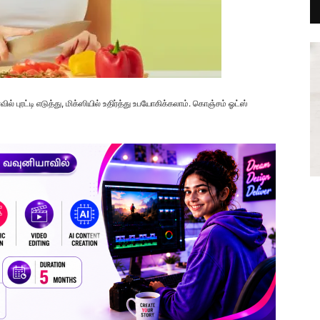
புரட்டி எடுத்து, மிக்ஸியில் உதிர்த்து உபயோகிக்கலாம். கொஞ்சம் ஓட்ஸ்