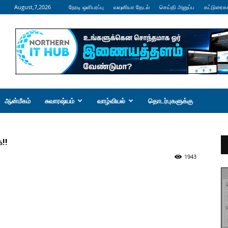
August,7,2026
நேரடி ஒளிபரப்பு
வவுனியா தேடல்
செய்தி அனுப்ப
கட்டுரைக
ஆன்மீகம்
சுவாரஷ்யம்
வாழ்வியல்
தொடர்புகளுக்கு
!!
1943