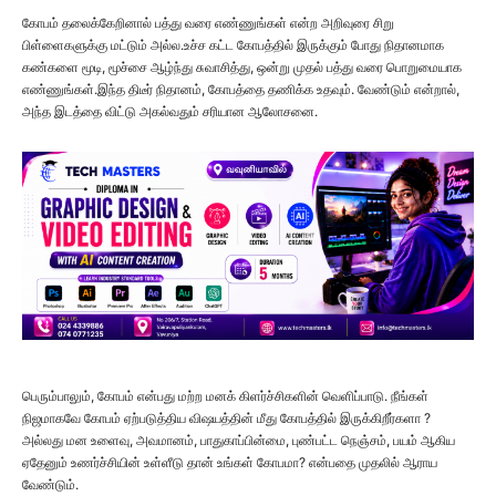
கோபம் தலைக்கேறினால் பத்து வரை எண்ணுங்கள் என்ற அறிவுரை சிறு
பிள்ளைகளுக்கு மட்டும் அல்ல.உச்ச கட்ட கோபத்தில் இருக்கும் போது நிதானமாக
கண்களை மூடி, மூச்சை ஆழ்ந்து சுவாசித்து, ஒன்று முதல் பத்து வரை பொறுமையாக
எண்ணுங்கள்.இந்த திடீர் நிதானம், கோபத்தை தணிக்க உதவும். வேண்டும் என்றால்,
அந்த இடத்தை விட்டு அகல்வதும் சரியான ஆலோசனை.
பெரும்பாலும், கோபம் என்பது மற்ற மனக் கிளர்ச்சிகளின் வெளிப்பாடு. நீங்கள்
நிஜமாகவே கோபம் ஏற்படுத்திய விஷயத்தின் மீது கோபத்தில் இருக்கிறீர்களா ?
அல்லது மன உளைவு, அவமானம், பாதுகாப்பின்மை, புண்பட்ட நெஞ்சம், பயம் ஆகிய
ஏதேனும் உணர்ச்சியின் உள்ளீடு தான் உங்கள் கோபமா? என்பதை முதலில் ஆராய
வேண்டும்.