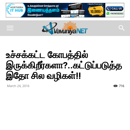
உச்சக்கட்ட கோபத்தில்
இருக்கிறீர்களா?..கட்டுப்படுத்த
இதோ சில வழிகள்!!
March 24, 2016
716