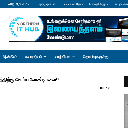
August,9,2026
நேரடி ஒளிபரப்பு
வவுனியா தேடல்
செய்தி அனுப்ப
கட்டுரைக
ஆன்மீகம்
சுவாரஷ்யம்
வாழ்வியல்
தொடர்புகளுக்கு
த்திற்கு செய்ய வேண்டியவை!!
738