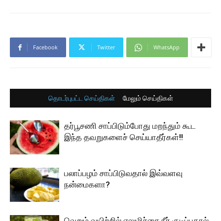
Facebook
Twitter
WhatsApp
தொடர்புபட்ட செய்திகள்
மேலும் செய்திகள்
தர்பூசணி சாப்பிடும்போது மறந்தும் கூட
இந்த தவறுகளைச் செய்யாதீர்கள்!!
பலாப்பழம் சாப்பிடுவதால் இவ்வளவு
நன்மைகளா?
வெறும் வயிற்றில் எலுமிச்சை நீர் குடிப்பதால்