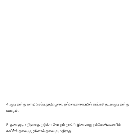
4. முடி நன்கு வளர: செம்பருத்தி பூவை நல்லெண்ணையில் காய்ச்சி தடவ முடி நன்கு
வளரும்.
5. தலைமுடி உதிர்வதை தடுக்க: கோபுரம் தாங்கி இலைசாறு நல்லெண்ணையில்
காய்ச்சி தலை முழுகினால் தலைமுடி உதிராது.