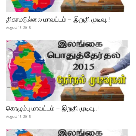
திகாமடுல்லை மாவட்டம் – இறுதி முடிவு..!
August 18, 2015
கொழும்பு மாவட்டம் – இறுதி முடிவு..!
August 18, 2015