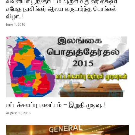
வவுனியா பூந்தோட்டம் அருள்மிகு ஸ்ரீ லக்ஷ்மி
சமேத நரசிங்கர் ஆலய வருடார்ந்த பொங்கல்
விழா..!
June 1, 2016
மட்டக்களப்பு மாவட்டம் – இறுதி முடிவு..!
August 18, 2015