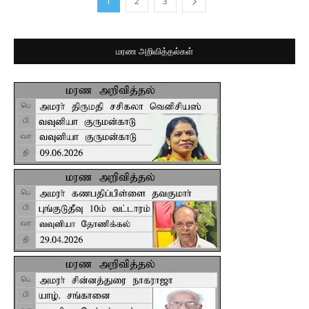
1
2
3
மரண அறிவித்தல்கள்