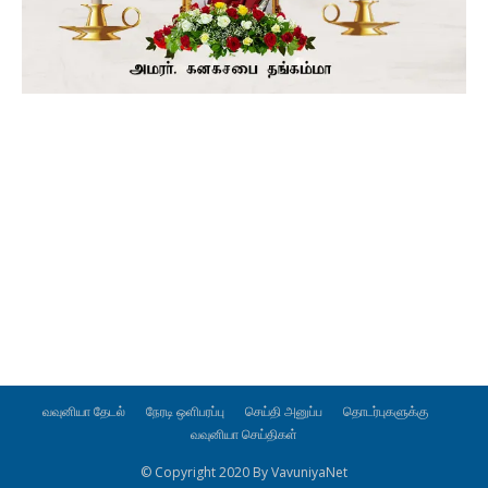
வவுனியா தேடல்
நேரடி ஒளிபரப்பு
செய்தி அனுப்ப
தொடர்புகளுக்கு
வவுனியா செய்திகள்
© Copyright 2020 By VavuniyaNet