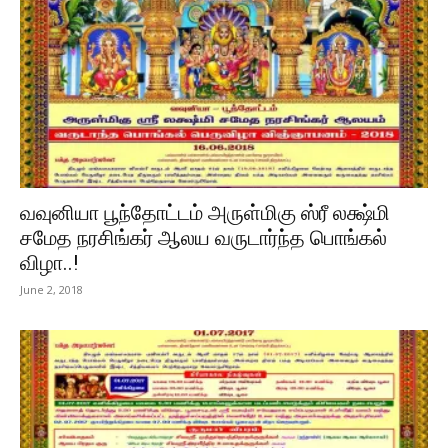
வவுனியா பூந்தோட்டம் அருள்மிகு ஸ்ரீ லக்ஷ்மி
சமேத நரசிங்கர் ஆலய வருடார்ந்த பொங்கல்
விழா..!
June 2, 2018