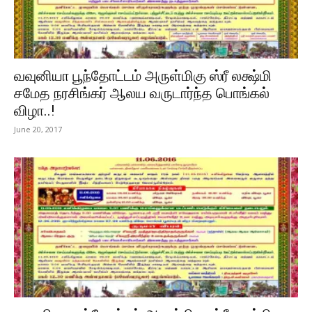
வவுனியா பூந்தோட்டம் அருள்மிகு ஸ்ரீ லக்ஷ்மி
சமேத நரசிங்கர் ஆலய வருடார்ந்த பொங்கல்
விழா..!
June 20, 2017