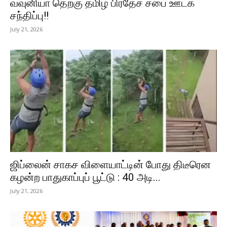
வவுனியா தெற்கு தமிழ் பிரதேச சபை ஊடக
சந்திப்பு!!
July 21, 2026
ஜிப்லைன் சாகச விளையாட்டின் போது திடீரென
கழன்ற பாதுகாப்புப் பூட்டு : 40 அடி...
July 21, 2026