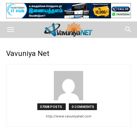
Vavuniya Net
57008 POSTS
0 COMMENTS
http://www.vavuniyanet.com