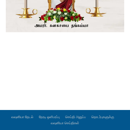
வவுனியா தேடல்
நேரடி ஒளிபரப்பு
செய்தி அனுப்ப
தொடர்புகளுக்கு
வவுனியா செய்திகள்