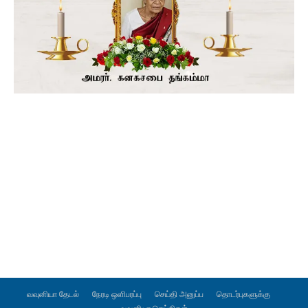
வவுனியா தேடல்
நேரடி ஒளிபரப்பு
செய்தி அனுப்ப
தொடர்புகளுக்கு