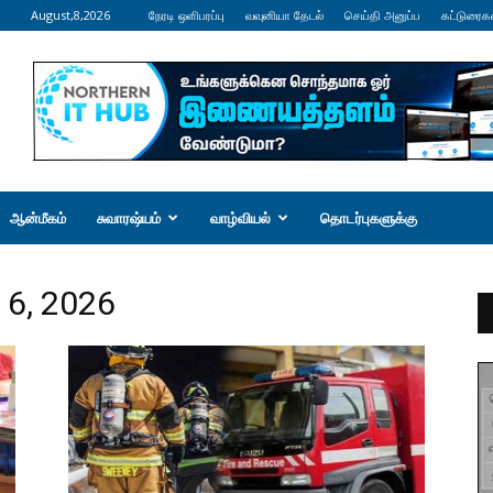
August,8,2026
நேரடி ஒளிபரப்பு
வவுனியா தேடல்
செய்தி அனுப்ப
கட்டுரைக
ஆன்மீகம்
சுவாரஷ்யம்
வாழ்வியல்
தொடர்புகளுக்கு
 6, 2026