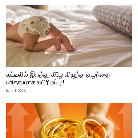
கட்டிலில் இருந்து கீழே விழுந்த குழந்தை
பரிதாபமாக உயிரிழப்பு!!
June 1, 2026