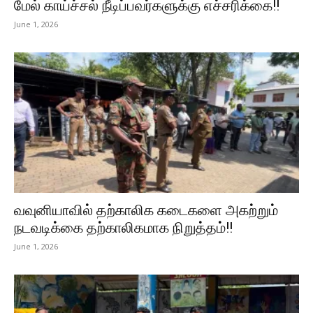
மேல் காய்ச்சல் நீடிப்பவர்களுக்கு எச்சரிக்கை!!
June 1, 2026
வவுனியாவில் தற்காலிக கடைகளை அகற்றும்
நடவடிக்கை தற்காலிகமாக நிறுத்தம்!!
June 1, 2026