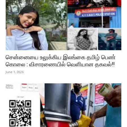
சென்னையை உலுக்கிய இலங்கை தமிழ் பெண்
கொலை : விசாரணையில் வெளியான தகவல்!!
June 1, 2026