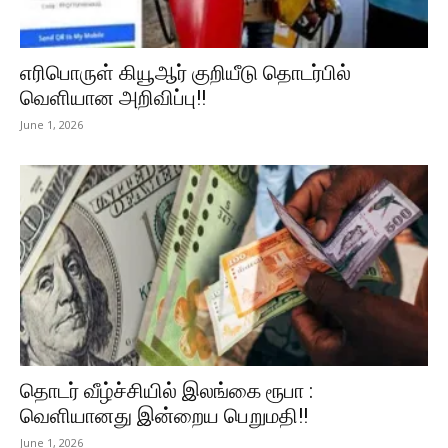
எரிபொருள் கியூஆர் குறியீடு தொடர்பில்
வெளியான அறிவிப்பு!!
June 1, 2026
தொடர் வீழ்ச்சியில் இலங்கை ரூபா :
வெளியானது இன்றைய பெறுமதி!!
June 1, 2026