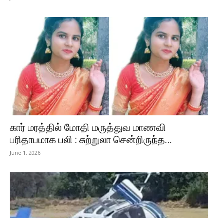
கார் மரத்தில் மோதி மருத்துவ மாணவி
பரிதாபமாக பலி : சுற்றுலா சென்றிருந்த...
June 1, 2026