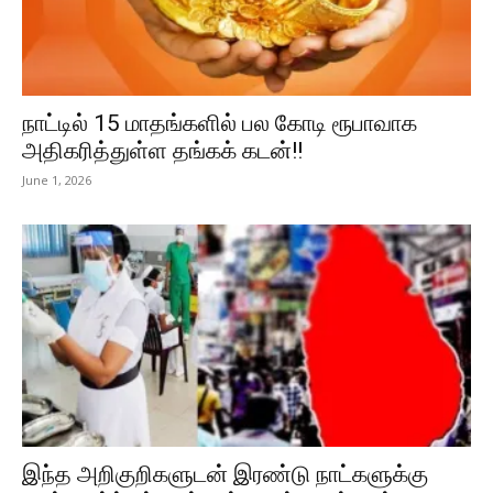
நாட்டில் 15 மாதங்களில் பல கோடி ரூபாவாக
அதிகரித்துள்ள தங்கக் கடன்!!
June 1, 2026
இந்த அறிகுறிகளுடன் இரண்டு நாட்களுக்கு