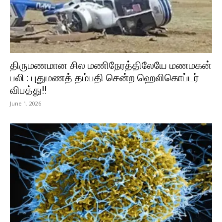
திருமணமான சில மணிநேரத்திலேயே மணமகன்
பலி : புதுமணத் தம்பதி சென்ற ஹெலிகொப்டர்
விபத்து!!
June 1, 2026