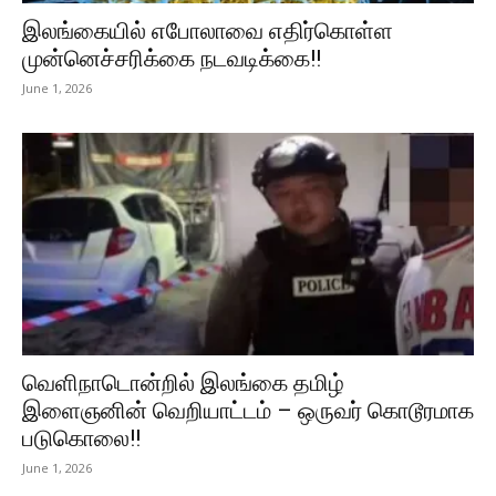
இலங்கையில் எபோலாவை எதிர்கொள்ள
முன்னெச்சரிக்கை நடவடிக்கை!!
June 1, 2026
வெளிநாடொன்றில் இலங்கை தமிழ்
இளைஞனின் வெறியாட்டம் – ஒருவர் கொடூரமாக
படுகொலை!!
June 1, 2026