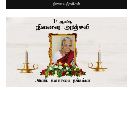
நினைவஞ்சலிகள்