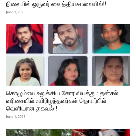
நிலையில் ஒருவர் வைத்தியசாலையில்!!
June 1, 2026
கொழும்பை உலுக்கிய கோர விபத்து : தன்சல்
வரிசையில் உயிரிழந்தவர்கள் தொடர்பில்
வெளியான தகவல்!!
June 1, 2026