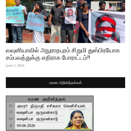
வவுனியாவில் அநுராதபுரம் சிறுமி துஸ்பிரயோக
சம்பவத்துக்கு எதிராக போராட்டம்!!
June 1, 2026
மரண அறிவித்தல்கள்