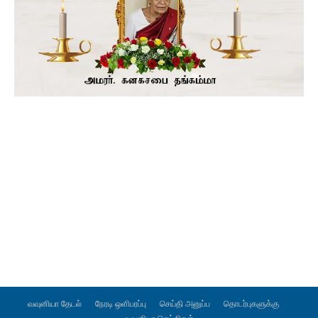
வவுனியா தேடல்
நேரடி ஒளிபரப்பு
செய்தி அனுப்ப
தொடர்புகளுக்கு