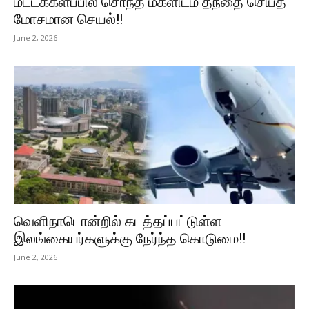
மட்டக்களப்பில் சொந்த மகளிடம் தந்தை செய்த
மோசமான செயல்!!
June 2, 2026
வெளிநாடொன்றில் கடத்தப்பட்டுள்ள
இலங்கையர்களுக்கு நேர்ந்த கொடுமை!!
June 2, 2026