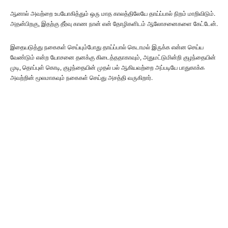
ஆனால் அவற்றை உபயோகித்தும் ஒரு மாத காலத்திலேயே தாய்ப்பால் நிறம் மாறிவிடும்.
அதன்பிறகு, இதற்கு தீர்வு காண நான் என் தோழிகளிடம் ஆலோசனைகளை கேட்டேன்.
இதையடுத்து நகைகள் செய்யும்போது தாய்ப்பால் கெடாமல் இருக்க என்ன செய்ய
வேண்டும் என்ற யோசனை தனக்கு கிடைத்ததாகாவும், அதுமட்டுமின்றி குழந்தையின்
முடி, தொப்புள் கொடி, குழந்தையின் முதல் பல் ஆகியவற்றை அப்படியே பாதுகாக்க
அவற்றின் மூலமாகவும் நகைகள் செய்து அசத்தி வருகிறார்.