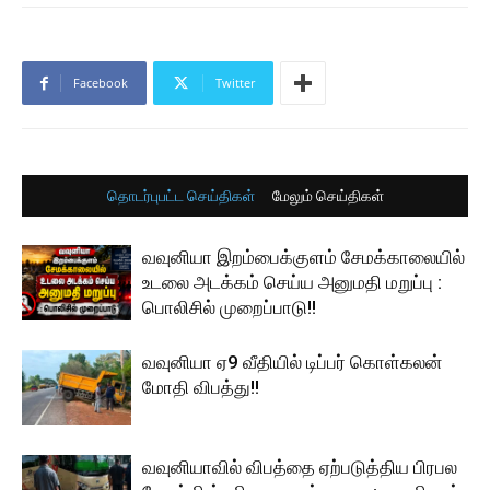
Facebook
Twitter
தொடர்புபட்ட செய்திகள்
மேலும் செய்திகள்
வவுனியா இறம்பைக்குளம் சேமக்காலையில்
உடலை அடக்கம் செய்ய அனுமதி மறுப்பு :
பொலிசில் முறைப்பாடு!!
வவுனியா ஏ9 வீதியில் டிப்பர் கொள்கலன்
மோதி விபத்து!!
வவுனியாவில் விபத்தை ஏற்படுத்திய பிரபல