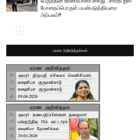
பேருந்தின் உரிமையாளர் கைது : சாரதி ஐஸ்
போதைப்பொருள் பயன்படுத்தியமை
அம்பலம்!!
மரண அறிவித்தல்கள்