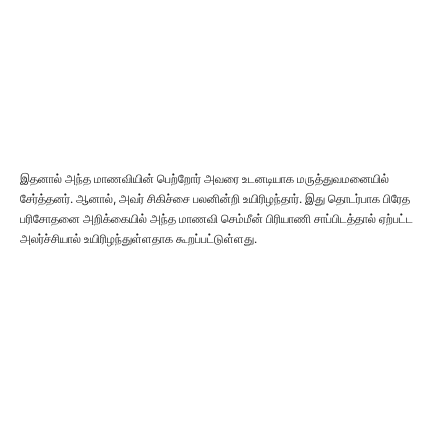
இதனால் அந்த மாணவியின் பெற்றோர் அவரை உடனடியாக மருத்துவமனையில்
சேர்த்தனர். ஆனால், அவர் சிகிச்சை பலனின்றி உயிரிழந்தார். இது தொடர்பாக பிரேத
பரிசோதனை அறிக்கையில் அந்த மாணவி செம்மீன் பிரியாணி சாப்பிடத்தால் ஏற்பட்ட
அலர்ச்சியால் உயிரிழந்துள்ளதாக கூறப்பட்டுள்ளது.