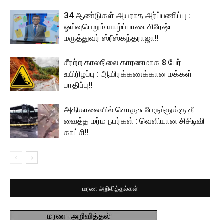
34 ஆண்டுகள் அயராத அர்ப்பணிப்பு :
ஓய்வுபெறும் யாழ்ப்பாண சிரேஷ்ட
மருத்துவர் ஸ்ரீஸ்கந்தராஜா!!
சீரற்ற காலநிலை காரணமாக 8 பேர்
உயிரிழப்பு : ஆயிரக்கணக்கான மக்கள்
பாதிப்பு!!
அதிகாலையில் சொகுசு பேருந்துக்கு தீ
வைத்த மர்ம நபர்கள் : வெளியான சிசிடிவி
காட்சி!!
மரண அறிவித்தல்கள்