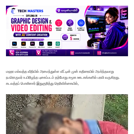
மஹர மல்வத்த வீதியில் அமைந்துள்ள வீட்டின் முன் கதிரையில் அமர்ந்தவாறு
நபரொருவர் உ.யிரிழந்த புகைப்படம் தற்போது சமூக ஊடகங்களில் பரவி வருகிறது.
கடவத்தப் பொலிஸார் இதுகுறித்து தெரிவிக்கையில்,