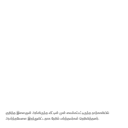
குறித்த இளைஞன் அங்கிருந்த வீட்டின் முன் வைக்கப்பட்டிருந்த நாற்காலியில்
அமர்ந்தவேளை இறந்துவிட்டதாக நேரில் பார்த்தவர்கள் தெரிவித்தனர்.