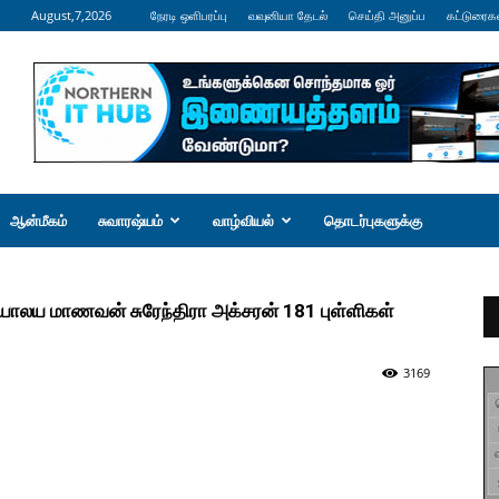
August,7,2026
நேரடி ஒளிபரப்பு
வவுனியா தேடல்
செய்தி அனுப்ப
கட்டுரைக
ஆன்மீகம்
சுவாரஷ்யம்
வாழ்வியல்
தொடர்புகளுக்கு
யாலய மாணவன் சுரேந்திரா அக்சரன் 181 புள்ளிகள்
3169