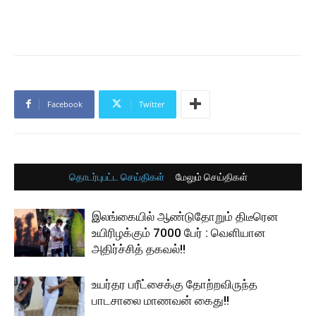
Facebook
Twitter
தொடர்புபட்ட செய்திகள்
மேலும் செய்திகள்
இலங்கையில் ஆண்டுதோறும் திடீரென
உயிரிழக்கும் 7000 பேர் : வெளியான
அதிர்ச்சித் தகவல்!!
உயர்தர பரீட்சைக்கு தோற்றவிருந்த
பாடசாலை மாணவன் கைது!!