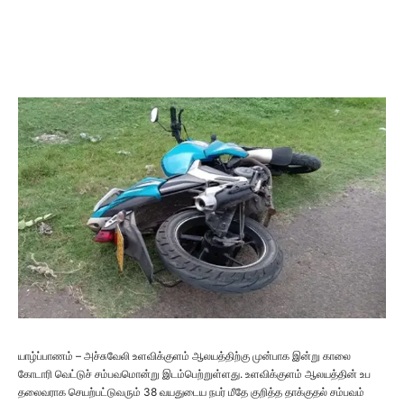
யாழ்ப்பாணம் – அச்சுவேலி உளவிக்குளம் ஆலயத்திற்கு முன்பாக இன்று காலை
கோடாரி வெட்டுச் சம்பவமொன்று இடம்பெற்றுள்ளது. உளவிக்குளம் ஆலயத்தின் உப
தலைவராக செயற்பட்டுவரும் 38 வயதுடைய நபர் மீதே குறித்த தாக்குதல் சம்பவம்