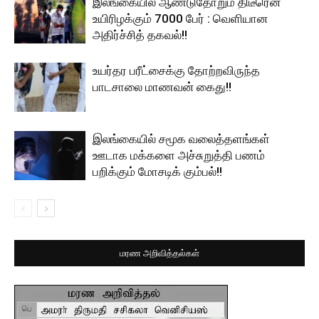
இலங்கையில் ஆண்டுதோறும் திடீரென
உயிரிழக்கும் 7000 பேர் : வெளியான
அதிர்ச்சித் தகவல்!!
உயர்தர பரீட்சைக்கு தோற்றவிருந்த
பாடசாலை மாணவன் கைது!!
இலங்கையில் சமூக வலைத்தளங்கள்
ஊடாக மக்களை அச்சுறுத்தி பணம்
பறிக்கும் மோசடிக் கும்பல்!!
மரண அறிவித்தல்கள்