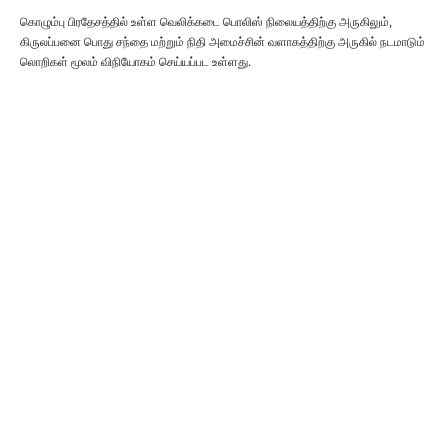
கொழும்பு பிரதேசத்தில் உள்ள வெலிக்கடை பொலிஸ் நிலையத்திற்கு அருகிலும்,
கிருலப்பனை பொது சந்தை மற்றும் நிதி அமைச்சின் வளாகத்திற்கு அருகில் நடமாடும்
லொறிகள் மூலம் விநியோகம் செய்யப்பட உள்ளது.