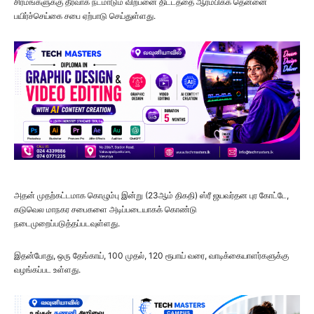
சிரமங்களுக்கு தீர்வாக நடமாடும் விற்பனை திட்டத்தை ஆரம்பிக்க தென்னை
பயிர்ச்செய்கை சபை ஏற்பாடு செய்துள்ளது.
அதன் முதற்கட்டமாக கொழும்பு இன்று (23ஆம் திகதி) ஸ்ரீ ஜயவர்தன புர கோட்டே,
கடுவெல மாநகர சபைகளை அடிப்படையாகக் கொண்டு
நடைமுறைப்படுத்தப்படவுள்ளது.
இதன்போது, ஒரு தேங்காய், 100 முதல், 120 ரூபாய் வரை, வாடிக்கையாளர்களுக்கு
வழங்கப்பட உள்ளது.