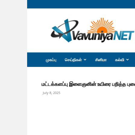
வவுனியா
நெற்
முகப்பு
செய்திகள்
சினிமா
கல்வி
மட்டக்களப்பு இளைஞனின் உயிரை பறித்த புக
July 8, 2025