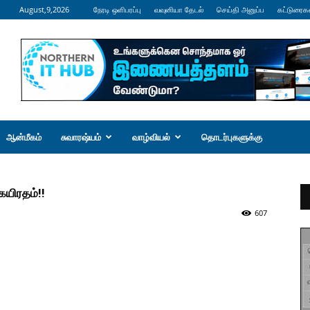
August,9,2026
நேரடி ஒளிபரப்பு
வவுனியா தேடல்
செய்தி அனுப்ப
கட்டுரைக
ஆன்மீகம்
சுவாரஷ்யம்
வாழ்வியல்
தொடர்புகளுக்கு
ையிரதம்!!
607