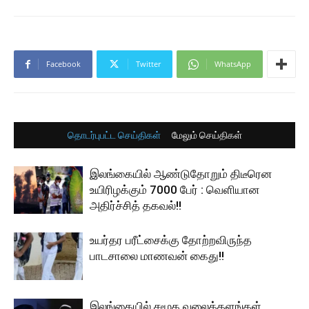
Facebook
Twitter
WhatsApp
தொடர்புபட்ட செய்திகள்
மேலும் செய்திகள்
இலங்கையில் ஆண்டுதோறும் திடீரென
உயிரிழக்கும் 7000 பேர் : வெளியான
அதிர்ச்சித் தகவல்!!
உயர்தர பரீட்சைக்கு தோற்றவிருந்த
பாடசாலை மாணவன் கைது!!
இலங்கையில் சமூக வலைத்தளங்கள்