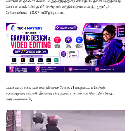
பெண்ணின் தங்க சங்கிலியை அறுத்தெடுத்து அவரை வீதியில் தள்ளி வீழ்த்திவிட்டு
மோட்டார் சைக்கிளில் தப்பிச் சென்ற சம்பவத்தில் படுகாயமடைந்த மூதாட்டில்
நேற்றையதினம் (30.07) உயிரிழந்துள்ளார்.
மட்டக்களப்பு நகர், நல்லையா வீதியைச் சேர்ந்த 81 வயதுடைய மகேஸ்வரி
சரவணமுத்து என்பவரே இவ்வாறு உயிரிழந்துள்ளார். சம்பவம் தொடர்பில் மேலும்
தெரியவருகையில்,