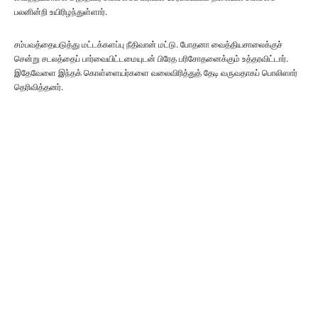
பலனின்றி உயிரிழந்துள்ளார்.
சம்பவத்தையடுத்து மட்டக்களப்பு நீதிவான் மட்டு. போதனா வைத்தியசாலைக்குச்
சென்று சடலத்தைப் பார்வையிட்டமையுடன் பிரேத பரிசோதனைக்கும் உத்தரவிட்டார்.
இதேவேளை இந்தக் கொள்ளையர்களை வலைவிரித்துத் தேடி வருவதாகப் பொலிஸார்
தெரிவித்தனர்.