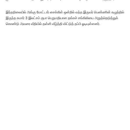
இந்தநிலையில் அங்கு மோட்டார் சைக்கிள் ஒன்றில் வந்த இருவர் பெண்ணின் கழுத்தில்
இருந்த சுமார் 3 இலட்சம் ரூபா பெறுமதியான தங்கச் சங்கிலியை அறுத்தெடுத்துக்
கொண்டு அவரை வீதியில் தள்ளி வீழ்த்தி விட்டுத் தப்பி ஓடியுள்ளனர்.