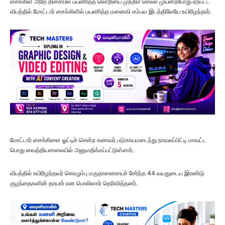
சைக்கிள் அதே திசையில் பயணித்த லொறியை முந்திச் செல்ல முயன்றபோது ஏற்பட்ட
விபத்தில் மோட்டார் சைக்கிளில் பயணித்த மனைவி சம்பவ இடத்திலேயே உயிரிழந்தார்.
மோட்டார் சைக்கிளை ஓட்டிச் சென்ற கணவர் படுகாயமடைந்து நாவலப்பிட்டி மாவட்ட
பொது வைத்தியசாலையில் அனுமதிக்கப்பட்டுள்ளார்.
விபத்தில் உயிரிழந்தவர் கொழும்பு மருதானையைச் சேர்ந்த 44 வயதுடைய இரண்டு
குழந்தைகளின் தாயார் என பொலிஸார் தெரிவித்தனர்.