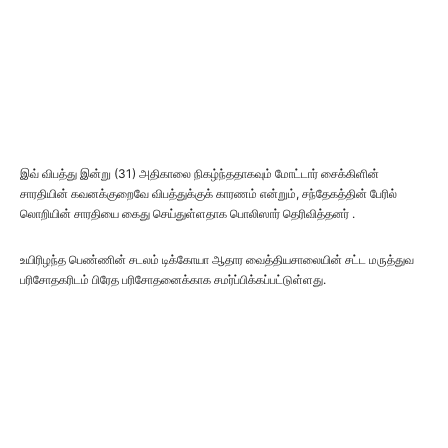
இவ் விபத்து இன்று (31) அதிகாலை நிகழ்ந்ததாகவும் மோட்டார் சைக்கிளின்
சாரதியின் கவனக்குறைவே விபத்துக்குக் காரணம் என்றும், சந்தேகத்தின் பேரில்
லொறியின் சாரதியை கைது செய்துள்ளதாக பொலிஸார் தெரிவித்தனர் .
உயிரிழந்த பெண்ணின் சடலம் டிக்கோயா ஆதார வைத்தியசாலையின் சட்ட மருத்துவ
பரிசோதகரிடம் பிரேத பரிசோதனைக்காக சமர்ப்பிக்கப்பட்டுள்ளது.