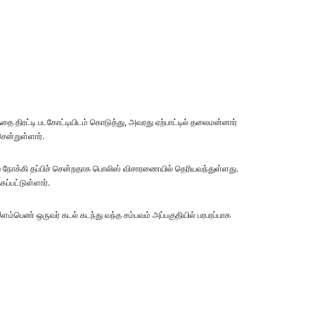
 திரட்டி படகோட்டியிடம் கொடுத்து, அவரது ஏற்பாட்டில் தலைமன்னார்
சென்றுள்ளார்.
நோக்கி தப்பிச் சென்றதாக பொலிஸ் விசாரணையில் தெரியவந்துள்ளது.
ப்பட்டுள்ளார்.
ம்பெண் ஒருவர் கடல் கடந்து வந்த சம்பவம் அப்பகுதியில் பரபரப்பாக