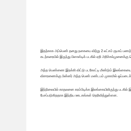
இதற்காக அப்பெண் தனது நகையை விற்று 2 லட்சம் ரூபாய் பணத்தை
கடற்கரையில் இருந்து பிளாஸ்டிக் படகில் ஏறி அரிச்சல்முனைக்கு 
அந்த பெண்ணை இறக்கி விட்டு படகோட்டி மீண்டும் இலங்கையை 
விசாரணைக்கு பின்னர் அந்த பெண் மண்டபம் முகாமில் ஒப்படைக்க
இந்நிலையில் காதலனை கரம்பிடிக்க இலங்கையிலிருந்து படகில் இள
பேசப்படுகிறதாக இந்திய ஊடகங்கள் தெரிவித்துள்ளன.