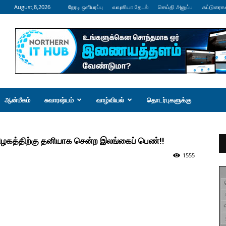
August,8,2026
நேரடி ஒளிபரப்பு
வவுனியா தேடல்
செய்தி அனுப்ப
கட்டுரைக
ஆன்மீகம்
சுவாரஷ்யம்
வாழ்வியல்
தொடர்புகளுக்கு
கத்திற்கு தனியாக சென்ற இலங்கைப் பெண்!!
1555