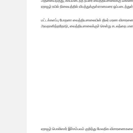
அதனையடுத்து, காயமடைந்த நபரை வைத்தியசாலைக்கு கொண்டுசெ
ஏறாவூர் ரயில் நிலையத்தில் விபத்துக்குள்ளானவரை ஒப்படைத்துள்ள
மட்டக்களப்பு போதனா வைத்தியசாலையின் திடீர் மரண விசாரணை அத
அவதானித்ததோடு, வைத்தியசாலைக்குச் சென்று சடலத்தை பா
ஏறாவூர் பொலிஸார் இச்சம்பவம் குறித்து மேலதிக விசாரணைகளை