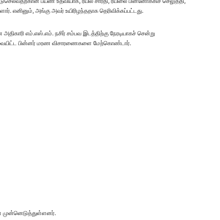
ல்வதற்கான பயண உதவியாக, ரயில் சாரதி, ரயிலை பின்னோக்கிச் செலுத்தி,
ார். எனினும், அங்கு அவர் உயிரிழந்ததாக தெரிவிக்கப்பட்டது.
ிகாரி எம்.எஸ்.எம். நசிர் சம்பவ இடத்திற்கு நேரடியாகச் சென்று
வையிட்ட பின்னர் மரண விசாரணைகளை மேற்கொண்டார்.
 முன்னெடுத்துள்ளனர்.