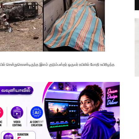
ையில் சென்றுகொண்டிருந்த இளம் குடும்பஸ்தர் ஒருவர் ரயிலில் மோதி உயிரிழந்த