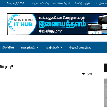
August,8,2026
நேரடி ஒளிபரப்பு
வவுனியா தேடல்
செய்தி அனுப்ப
கட்டுரைக
ஆன்மீகம்
சுவாரஷ்யம்
வாழ்வியல்
தொடர்புகளுக்கு
ிழப்பு!!
1065