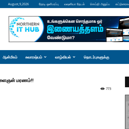
August,9,2026
நேரடி ஒளிபரப்பு
வவுனியா தேடல்
செய்தி அனுப்ப
கட்டுரைக
ஆன்மீகம்
சுவாரஷ்யம்
வாழ்வியல்
தொடர்புகளுக்கு
 இளைஞன் மரணம்!!
773