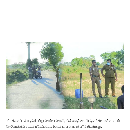
மட்டக்களப்பு போரதீவுப்பற்று வெல்லாவெளி, சின்னவத்தை பிரதேசத்தில் உள்ள வயல்
நிலமொன்றில் சடலம் மீட்கப்பட்ட சம்பவம் பரப்ரப்பை ஏற்படுத்தியுள்ளது.